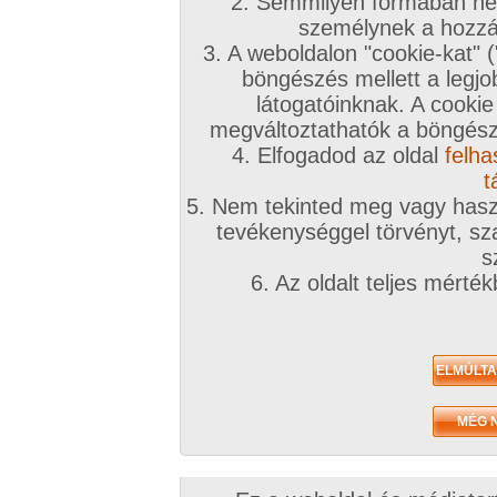
2. Semmilyen formában nem
2020. február 08.
2018. december 08.
személynek a hozzáf
3. A weboldalon "cookie-kat" 
böngészés mellett a legjo
látogatóinknak. A cookie
megváltoztathatók a böngésző
4. Elfogadod az oldal
felha
Samantha
Fehérnemű bemutató
169 kép
165 kép
t
5. Nem tekinted meg vagy haszn
tevékenységgel törvényt, sza
s
6. Az oldalt teljes mérté