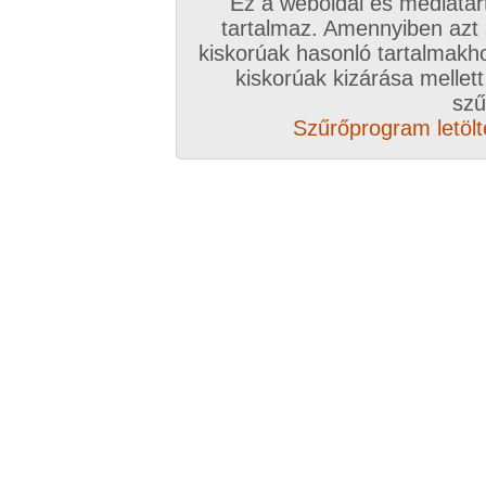
Ez a weboldal és médiatar
tartalmaz. Amennyiben azt
kiskorúak hasonló tartalmakh
kiskorúak kizárása mellett
szű
Szűrőprogram letölté