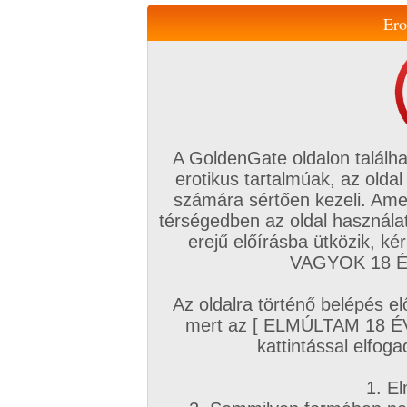
Ero
Váltás a mobil verzióra!
A GoldenGate oldalon találha
erotikus tartalmúak, az oldal
számára sértően kezeli. Ame
térségedben az oldal használat
erejű előírásba ütközik, k
VIP tagság
TV
Filmek
Profi
Magyar amatőrök
Fóru
VAGYOK 18 ÉV
Kapcsolataim
Üzeneteim
Társkereső
Chat!
Az oldalra történő belépés el
Főoldal
/
Mufftár
/
mert az [ ELMÚLTAM 18 É
Samantha
kattintással elfoga
1. El
Profi sorozatok