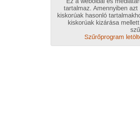
Ez a weboldal és médiatar
tartalmaz. Amennyiben azt
kiskorúak hasonló tartalmakh
kiskorúak kizárása mellett
szű
Szűrőprogram letölté