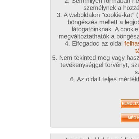
2. Semmilyen formában nem
2023. november 21.
2021. január 09.
2019. július 02.
személynek a hozzáf
3. A weboldalon "cookie-kat" 
böngészés mellett a legjo
látogatóinknak. A cookie
megváltoztathatók a böngésző
4. Elfogadod az oldal
felha
Cici a köbön
A szőke bombázó
Cici, popsi rendbe
300 kép
csöcsre gyúr!
286 kép
t
215 kép
5. Nem tekinted meg vagy haszn
tevékenységgel törvényt, sza
s
6. Az oldalt teljes mérté