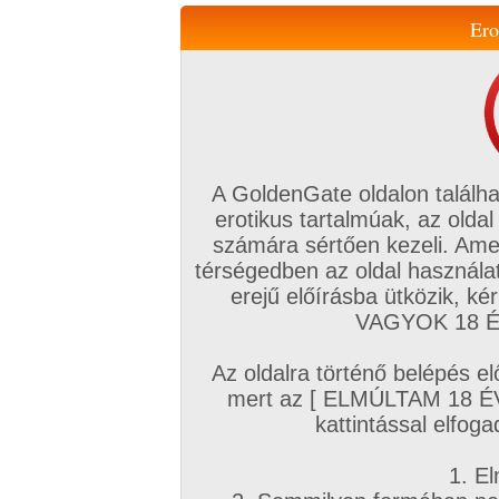
Ero
Váltás a mobil verzióra!
A GoldenGate oldalon találha
erotikus tartalmúak, az oldal
számára sértően kezeli. Ame
térségedben az oldal használat
erejű előírásba ütközik, k
VIP tagság
TV
Filmek
Profi
Magyar amatőrök
Fóru
VAGYOK 18 ÉV
Kapcsolataim
Üzeneteim
Társkereső
Chat!
Az oldalra történő belépés el
Főoldal
/
Mufftár
/
mert az [ ELMÚLTAM 18 É
Anette Dawn
kattintással elfoga
1. El
Profi sorozatok