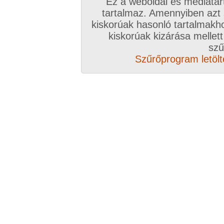
Ez a weboldal és médiatar
tartalmaz. Amennyiben azt
kiskorúak hasonló tartalmakh
kiskorúak kizárása mellett
szű
Szűrőprogram letölté