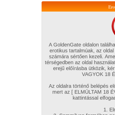
Ero
Váltás a mobil verzióra!
A GoldenGate oldalon találha
erotikus tartalmúak, az oldal
számára sértően kezeli. Ame
térségedben az oldal használat
erejű előírásba ütközik, k
VIP tagság
TV
Filmek
Profi
Magyar amatőrök
Fóru
VAGYOK 18 ÉV
Kapcsolataim
Üzeneteim
Társkereső
Chat!
Az oldalra történő belépés el
Főoldal
/
Mufftár
/
mert az [ ELMÚLTAM 18 É
Sophie Parker
kattintással elfoga
1. El
Profi sorozatok