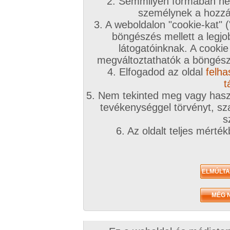
2. Semmilyen formában nem
2026. május 24.
2025. július 01.
személynek a hozzáf
3. A weboldalon "cookie-kat" 
böngészés mellett a legjo
látogatóinknak. A cookie
megváltoztathatók a böngésző
4. Elfogadod az oldal
felha
Leszbi K.O. a ringen kívül
Izgalmas ruhapróba
187 kép
174 kép
t
5. Nem tekinted meg vagy haszn
tevékenységgel törvényt, sza
s
6. Az oldalt teljes mérté