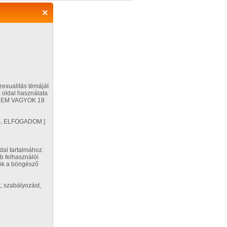
Regisztráció
Belépés
zexualitás témáját
 oldal használata
ÉG NEM VAGYOK 18
Segítség
VES, ELFOGADOM ]
Beállítások
dal tartalmához.
b felhasználói
na P adatai
tók a böngésző
ág:
, szabályozást,
ország
sz jellemzői:
inges
,
átlagos
(B kosár)
,
y alkat
,