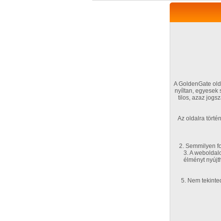
A GoldenGate olda
nyíltan, egyesek
tilos, azaz jog
VIP tagság
TV
Filmek
Profi
Az oldalra tört
Kapcsolataim
Üzene
Főoldal
/
Mufftár
/
2. Semmilyen fo
3. A weboldal
Ivana P
élményt nyújt
5. Nem tekinte
Profi sorozatok
2025. március 06.
2008. szept