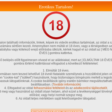
Erotikus Tartalom!
lon található információk, linkek, képek és videók erotikus tartalmúak, az oldal a s
 számára sértően kezeli. Amennyiben nem múltál el 18 éves, vagy a térségedben az
szabályba vagy kötelező erejű előírásba ütközik, kérlek hagyd el az oldalt az [ M
ÉVES ] gombra kattintva.
Magyar amatőrök
Fórum, blog
Tölts fel te is!
Szexshop
énő belépés előtt figyelmesen olvasd el az alábbiakat, mert az [ ELMÚLTAM 18 É
gombra történő kattintással elfogadod a következő feltételeket:
teim
Társkereső
Chat!
Kedvenceim
VIP tagságom
G .Pontjaim
1. Elmúltál 18 éves.
rmában nem teszed lehetővé 18 évnél fiatalabb személynek a hozzáférést jelen ol
on "cookie-kat" ("sütiket") használunk, hogy biztonságos böngészés mellett a legjob
Iva
hassuk látogatóinknak. A cookie beállítások igény esetén bármikor megváltoztatha
beállításaiban. (
További információk
)
Orsz
4. Elfogadod az oldal
felhasználási feltételeit
és az
adatkezelési tájékoztatót
.
d meg vagy használod az oldalt olyan helyen, ahol ezzel a tevékenységgel törvényt
Cseh
előírást, vagy helyi normát szegsz meg.
Színé
6. Az oldalt teljes mértékben saját felelősségedre látogatod.
pierc
ember 04.
2008. április 26.
2006. november 30.
mell 
vékon