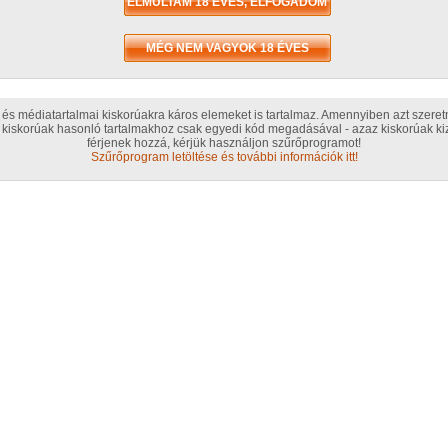
húso
hoss
haj
,
tini
ozata
Ivana P 3. sorozata
Ivana P 2. sorozata
98 kép
116 kép
és médiatartalmai kiskorúakra káros elemeket is tartalmaz. Amennyiben azt szere
kiskorúak hasonló tartalmakhoz csak egyedi kód megadásával - azaz kiskorúak kiz
Iva
férjenek hozzá, kérjük használjon szűrőprogramot!
Szűrőprogram letöltése és további információk itt!
Prof
GG L