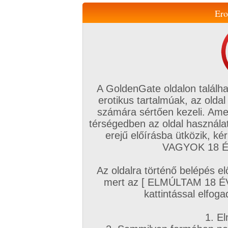
Ero
Váltás a mobil verzióra!
A GoldenGate oldalon találha
erotikus tartalmúak, az oldal
számára sértően kezeli. Ame
térségedben az oldal használat
erejű előírásba ütközik, k
VIP tagság
TV
Filmek
Profi
Magyar amatőrök
Fóru
VAGYOK 18 ÉV
Kapcsolataim
Üzeneteim
Társkereső
Chat!
Az oldalra történő belépés el
Főoldal
/
Mufftár
/
mert az [ ELMÚLTAM 18 É
Debie White
kattintással elfoga
1. El