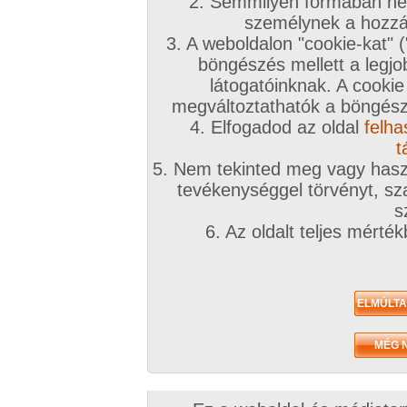
2. Semmilyen formában nem
személynek a hozzáf
3. A weboldalon "cookie-kat" 
böngészés mellett a legjo
látogatóinknak. A cookie
megváltoztathatók a böngésző
4. Elfogadod az oldal
felha
t
5. Nem tekinted meg vagy haszn
tevékenységgel törvényt, sza
s
6. Az oldalt teljes mérté