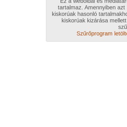
Ez a weboldal és médiatar
tartalmaz. Amennyiben azt
kiskorúak hasonló tartalmakh
kiskorúak kizárása mellett
szű
Szűrőprogram letölté