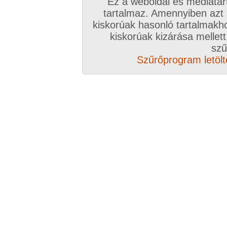
Ez a weboldal és médiatar
tartalmaz. Amennyiben azt
kiskorúak hasonló tartalmakh
kiskorúak kizárása mellett
szű
Szűrőprogram letölté