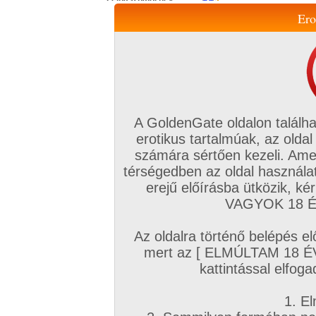
Ero
Jelszó:
E-mail cím:
Elolvastam és elfogadom
a
felhasználási
feltételeket
és az
adatkezelési tájékoztatót
Feliratkozom a hírlevélre,
A GoldenGate oldalon találha
hogy az elsők között
értesüljek a frissítésekről,
erotikus tartalmúak, az oldal
akciókról.
számára sértően kezeli. Ame
térségedben az oldal használat
Ha elfelejtetted 
erejű előírásba ütközik, k
VAGYOK 18 ÉV
Az oldalra történő belépés el
mert az [ ELMÚLTAM 18 É
kattintással elfoga
1. El