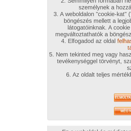
2. Semmilyen formában nem
személynek a hozzáf
3. A weboldalon "cookie-kat" 
böngészés mellett a legjo
látogatóinknak. A cookie
megváltoztathatók a böngésző
4. Elfogadod az oldal
felha
t
Filmek
5. Nem tekinted meg vagy haszn
TV
Profi sorozat
tevékenységgel törvényt, sza
s
6. Az oldalt teljes mérté
67+
Hőség
Párom.
©1999-2026 Vibe Biz Group Kft.
Impresszum
|
Média ajánlat
|
Adatvé
Ügyfélszolgálat