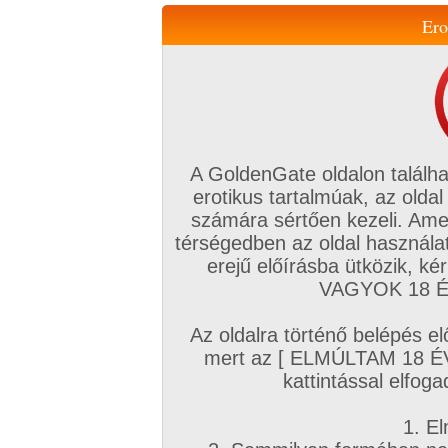
Ero
Váltás a mobil verzióra!
A GoldenGate oldalon találha
erotikus tartalmúak, az oldal
számára sértően kezeli. Ame
térségedben az oldal használat
erejű előírásba ütközik, k
VIP tagság
TV
Filmek
Profi
Magyar amatőrök
Fóru
VAGYOK 18 ÉV
Kapcsolataim
Üzeneteim
Társkereső
Chat!
Az oldalra történő belépés el
Főoldal
/
Egyéb
/
Videó
/
mert az [ ELMÚLTAM 18 É
nagy cici
kattintással elfoga
1. El