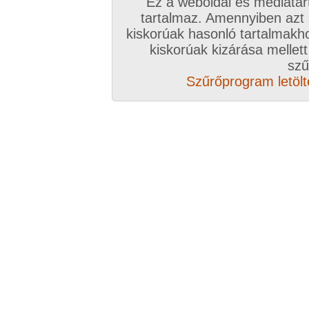
Ez a weboldal és médiatar
Válassz csomagot, kattints
tartalmaz. Amennyiben azt
kiskorúak hasonló tartalmakh
A VIP további előnyeiről ide kattintv
kiskorúak kizárása mellett
szű
VIP tagságoddal biztosítod az oldal műk
Szűrőprogram letölté
anyagok ingyenes kiszolgálását, k
Rövid ez a videó? Hiányzik a vége, vagy
A Goldengate TV-ben
több, mint 2760
DVD
azonnal lejátszható, 20-50 perces videókból 
melyek VIP tagságival korlátlanul nézhetőek!
rengeteg további prémium szolgáltatást érhe
ezer
eredeti, nagy felbontású amatőr és pro
képernyős diavetítés és még sok m
Több, mint 2760 darab komplett, minőség
hez klikk ide!