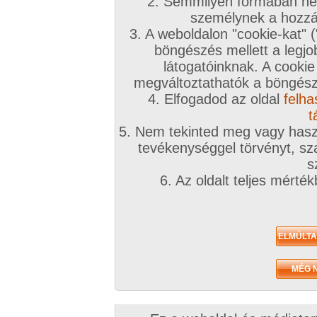
2. Semmilyen formában nem
személynek a hozzáf
3. A weboldalon "cookie-kat" 
böngészés mellett a legjo
látogatóinknak. A cookie
megváltoztathatók a böngésző
4. Elfogadod az oldal
felha
t
5. Nem tekinted meg vagy haszn
tevékenységgel törvényt, sza
s
6. Az oldalt teljes mérté
Zavaróak a reklámok? Folyamato
Azonnal VIP taggá válhatsz