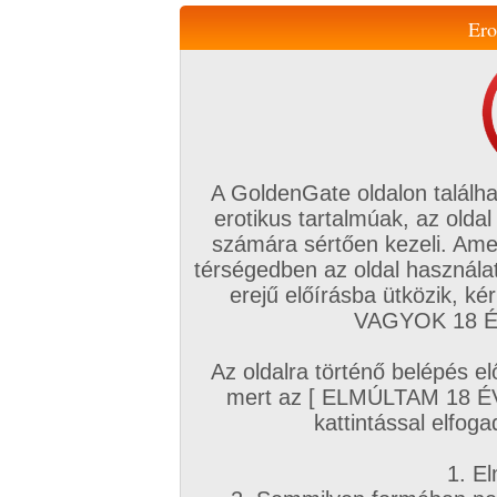
Ero
Váltás a mobil verzióra!
A GoldenGate oldalon találha
erotikus tartalmúak, az oldal
számára sértően kezeli. Ame
térségedben az oldal használat
erejű előírásba ütközik, k
VIP tagság
TV
Filmek
Profi
Magyar amatőrök
Fóru
VAGYOK 18 ÉV
Kapcsolataim
Üzeneteim
Társkereső
Chat!
Az oldalra történő belépés el
Főoldal
/
Egyéb
/
Videó
/
mert az [ ELMÚLTAM 18 É
Fiatal csaj megmutatja
kattintással elfoga
1. El