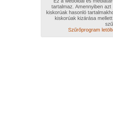
Ez a weboldal és médiatar
tartalmaz. Amennyiben azt
Zavaróak a reklámok? Folyamato
kiskorúak hasonló tartalmakh
kiskorúak kizárása mellett
Azonnal VIP taggá válhatsz
szű
Szűrőprogram letölté
Válassz csomagot, kattints
A VIP további előnyeiről ide kattintv
VIP tagságoddal biztosítod az oldal műk
anyagok ingyenes kiszolgálását, k
Rövid ez a videó? Hiányzik a vége, vagy
A Goldengate TV-ben
több, mint 2760
DVD
azonnal lejátszható, 20-50 perces videókból 
melyek VIP tagságival korlátlanul nézhetőek!
rengeteg további prémium szolgáltatást érhe
ezer
eredeti, nagy felbontású amatőr és pro