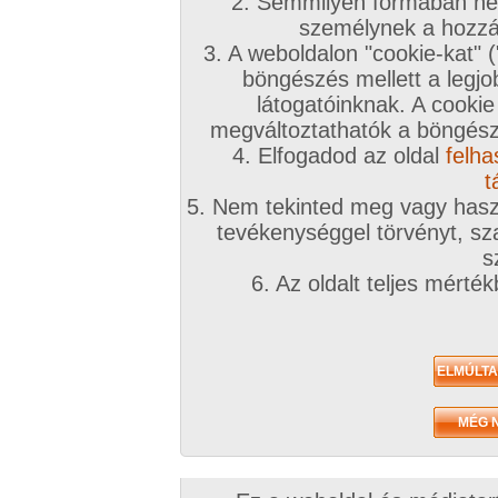
2. Semmilyen formában nem
személynek a hozzáf
3. A weboldalon "cookie-kat" 
böngészés mellett a legjo
látogatóinknak. A cookie
megváltoztathatók a böngésző
4. Elfogadod az oldal
felha
t
5. Nem tekinted meg vagy haszn
tevékenységgel törvényt, sza
s
6. Az oldalt teljes mérté