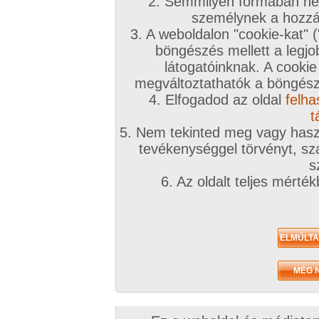
2. Semmilyen formában nem
személynek a hozzáf
3. A weboldalon "cookie-kat" 
böngészés mellett a legjo
látogatóinknak. A cookie
megváltoztathatók a böngésző
4. Elfogadod az oldal
felha
t
5. Nem tekinted meg vagy haszn
tevékenységgel törvényt, sza
s
6. Az oldalt teljes mérté
Zavaróak a reklámok? Folyamato
Azonnal VIP taggá válhatsz