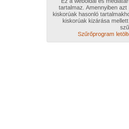
Ez a weboldal és médiatar
Válassz csomagot, kattints
tartalmaz. Amennyiben azt
kiskorúak hasonló tartalmakh
A VIP további előnyeiről ide kattintv
kiskorúak kizárása mellett
szű
VIP tagságoddal biztosítod az oldal műk
Szűrőprogram letölté
anyagok ingyenes kiszolgálását, k
Rövid ez a videó? Hiányzik a vége, vagy
A Goldengate TV-ben
több, mint 2760
DVD
azonnal lejátszható, 20-50 perces videókból 
melyek VIP tagságival korlátlanul nézhetőek!
rengeteg további prémium szolgáltatást érhe
ezer
eredeti, nagy felbontású amatőr és pro
képernyős diavetítés és még sok m
Több, mint 2760 darab komplett, minőség
hez klikk ide!