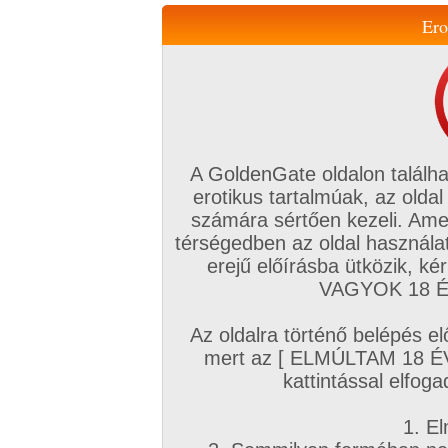
Ero
Váltás a mobil verzióra!
A GoldenGate oldalon találha
erotikus tartalmúak, az oldal
számára sértően kezeli. Ame
térségedben az oldal használat
erejű előírásba ütközik, k
VIP tagság
TV
Filmek
Profi
Magyar amatőrök
Fóru
VAGYOK 18 ÉV
Kapcsolataim
Üzeneteim
Társkereső
Chat!
Az oldalra történő belépés el
Főoldal
/
Magyar amatőrök
/
Videó (Magyar fiúk)
/
mert az [ ELMÚLTAM 18 É
Hétfő reggel
kattintással elfoga
1. El