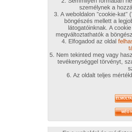
2. Semmilyen formában nem
személynek a hozzáf
3. A weboldalon "cookie-kat" 
böngészés mellett a legjo
látogatóinknak. A cookie
megváltoztathatók a böngésző
4. Elfogadod az oldal
felha
t
5. Nem tekinted meg vagy haszn
tevékenységgel törvényt, sza
s
6. Az oldalt teljes mérté
Zavaróak a reklámok? Folyamato
Azonnal VIP taggá válhatsz