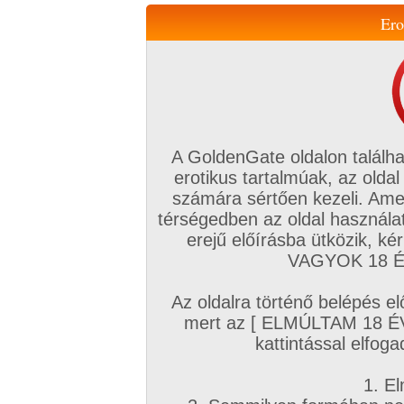
Ero
Váltás a mobil verzióra!
A GoldenGate oldalon találha
erotikus tartalmúak, az oldal
számára sértően kezeli. Ame
térségedben az oldal használat
erejű előírásba ütközik, k
VIP tagság
TV
Filmek
Profi
Magyar amatőrök
Fóru
VAGYOK 18 ÉV
Kapcsolataim
Üzeneteim
Társkereső
Chat!
Az oldalra történő belépés el
Főoldal
/
Egyéb
/
Videó
/
mert az [ ELMÚLTAM 18 É
nem egy angyal
kattintással elfoga
1. El