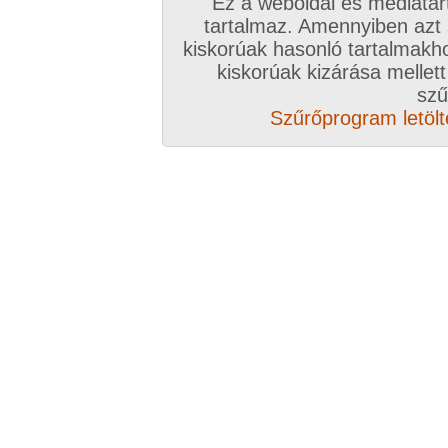
Válassz csomagot, kattints
Ez a weboldal és médiatar
tartalmaz. Amennyiben azt
A VIP további előnyeiről ide kattintv
kiskorúak hasonló tartalmakh
kiskorúak kizárása mellett
VIP tagságoddal biztosítod az oldal műk
szű
anyagok ingyenes kiszolgálását, k
Szűrőprogram letölté
Rövid ez a videó? Hiányzik a vége, vagy
A Goldengate TV-ben
több, mint 2760
DVD
azonnal lejátszható, 20-50 perces videókból 
melyek VIP tagságival korlátlanul nézhetőek!
rengeteg további prémium szolgáltatást érhe
ezer
eredeti, nagy felbontású amatőr és pro
képernyős diavetítés és még sok m
Több, mint 2760 darab komplett, minőség
hez klikk ide!