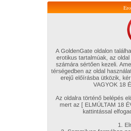
Ero
Váltás a mobil verzióra!
A GoldenGate oldalon találha
erotikus tartalmúak, az oldal
számára sértően kezeli. Ame
térségedben az oldal használat
erejű előírásba ütközik, k
VIP tagság
TV
Filmek
Profi
Magyar amatőrök
Fóru
VAGYOK 18 ÉV
Kapcsolataim
Üzeneteim
Társkereső
Chat!
Az oldalra történő belépés el
Főoldal
/
Magyar amatőrök
/
Videó (Magyar fiúk)
/
mert az [ ELMÚLTAM 18 É
Kemény ébredés.
kattintással elfoga
1. El