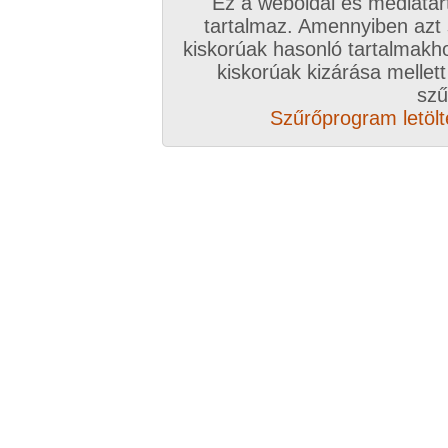
Ez a weboldal és médiatar
Válassz csomagot, kattints
tartalmaz. Amennyiben azt
kiskorúak hasonló tartalmakh
A VIP további előnyeiről ide kattintv
kiskorúak kizárása mellett
szű
VIP tagságoddal biztosítod az oldal műk
Szűrőprogram letölté
anyagok ingyenes kiszolgálását, k
Rövid ez a videó? Hiányzik a vége, vagy
A Goldengate TV-ben
több, mint 2760
DVD
azonnal lejátszható, 20-50 perces videókból 
melyek VIP tagságival korlátlanul nézhetőek!
rengeteg további prémium szolgáltatást érhe
ezer
eredeti, nagy felbontású amatőr és pro
képernyős diavetítés és még sok m
Több, mint 2760 darab komplett, minőség
hez klikk ide!