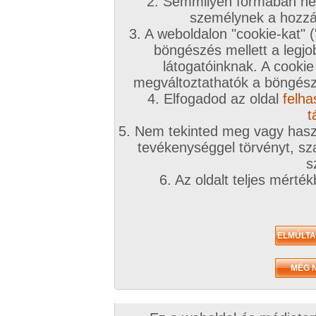
2. Semmilyen formában nem
személynek a hozzáf
3. A weboldalon "cookie-kat" 
böngészés mellett a legjo
látogatóinknak. A cookie
megváltoztathatók a böngésző
4. Elfogadod az oldal
felha
t
5. Nem tekinted meg vagy haszn
tevékenységgel törvényt, sza
s
6. Az oldalt teljes mérté
Zavaróak a reklámok? Folyamato
Azonnal VIP taggá válhatsz