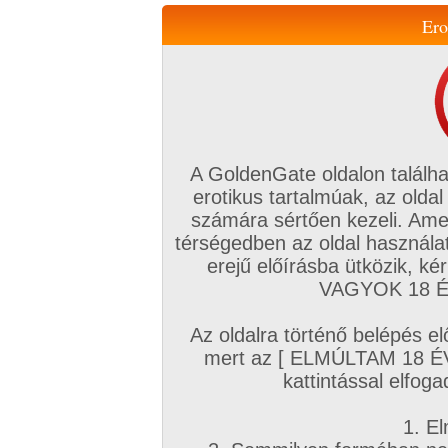
Ero
Váltás a mobil verzióra!
A GoldenGate oldalon találha
erotikus tartalmúak, az oldal
számára sértően kezeli. Ame
térségedben az oldal használat
erejű előírásba ütközik, k
VIP tagság
TV
Filmek
Profi
Magyar amatőrök
Fóru
VAGYOK 18 ÉV
Kapcsolataim
Üzeneteim
Társkereső
Chat!
Az oldalra történő belépés el
Főoldal
/
Magyar amatőrök
/
Videó (Magyar párok)
/
mert az [ ELMÚLTAM 18 É
Egy este
kattintással elfoga
1. El