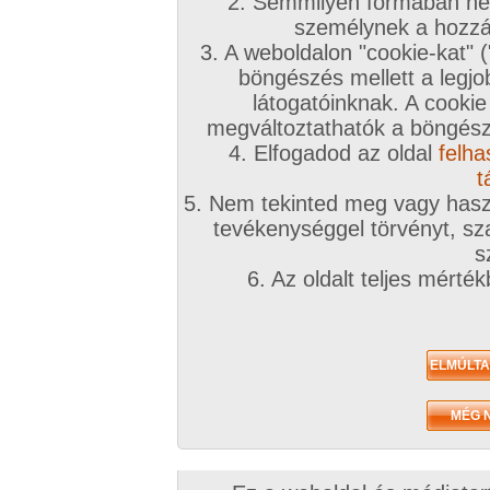
2. Semmilyen formában nem
személynek a hozzáf
3. A weboldalon "cookie-kat" 
böngészés mellett a legjo
látogatóinknak. A cookie
megváltoztathatók a böngésző
4. Elfogadod az oldal
felha
t
5. Nem tekinted meg vagy haszn
tevékenységgel törvényt, sza
s
6. Az oldalt teljes mérté
Zavaróak a reklámok? Folyamato
Azonnal VIP taggá válhatsz