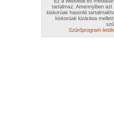
Ez a weboldal és médiatar
Válassz csomagot, kattints
tartalmaz. Amennyiben azt
kiskorúak hasonló tartalmakh
A VIP további előnyeiről ide kattintv
kiskorúak kizárása mellett
szű
VIP tagságoddal biztosítod az oldal műk
Szűrőprogram letölté
anyagok ingyenes kiszolgálását, k
Rövid ez a videó? Hiányzik a vége, vagy
A Goldengate TV-ben
több, mint 2760
DVD
azonnal lejátszható, 20-50 perces videókból 
melyek VIP tagságival korlátlanul nézhetőek!
rengeteg további prémium szolgáltatást érhe
ezer
eredeti, nagy felbontású amatőr és pro
képernyős diavetítés és még sok m
Több, mint 2760 darab komplett, minőség
hez klikk ide!