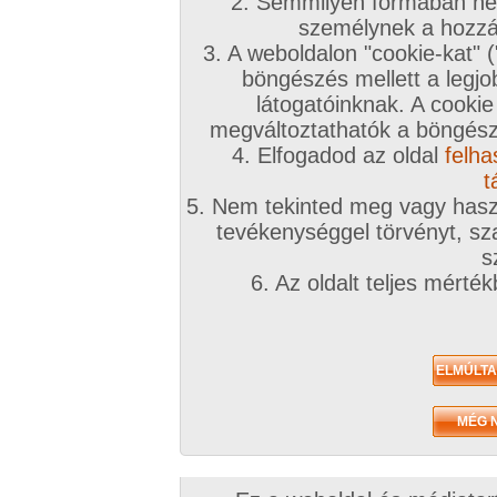
2. Semmilyen formában nem
személynek a hozzáf
3. A weboldalon "cookie-kat" 
böngészés mellett a legjo
látogatóinknak. A cookie
megváltoztathatók a böngésző
4. Elfogadod az oldal
felha
t
5. Nem tekinted meg vagy haszn
tevékenységgel törvényt, sza
s
6. Az oldalt teljes mérté
Zavaróak a reklámok? Folyamato
Azonnal VIP taggá válhatsz