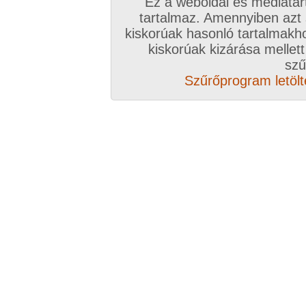
Ez a weboldal és médiatar
Válassz csomagot, kattints
tartalmaz. Amennyiben azt
kiskorúak hasonló tartalmakh
A VIP további előnyeiről ide kattintv
kiskorúak kizárása mellett
szű
VIP tagságoddal biztosítod az oldal műk
Szűrőprogram letölté
anyagok ingyenes kiszolgálását, k
Rövid ez a videó? Hiányzik a vége, vagy
A Goldengate TV-ben
több, mint 2760
DVD
azonnal lejátszható, 20-50 perces videókból 
melyek VIP tagságival korlátlanul nézhetőek!
rengeteg további prémium szolgáltatást érhe
ezer
eredeti, nagy felbontású amatőr és pro
képernyős diavetítés és még sok m
Több, mint 2760 darab komplett, minőség
hez klikk ide!