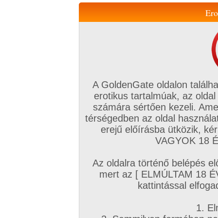
Ero
Váltás a mobil verzióra!
A GoldenGate oldalon találha
erotikus tartalmúak, az oldal
számára sértően kezeli. Ame
térségedben az oldal használat
erejű előírásba ütközik, k
VIP tagság
TV
Filmek
Profi
Magyar amatőrök
Fóru
VAGYOK 18 ÉV
Kapcsolataim
Üzeneteim
Társkereső
Chat!
Az oldalra történő belépés el
Főoldal
/
Magyar amatőrök
/
Videó (Magyar párok)
/
mert az [ ELMÚLTAM 18 É
Pár pillanat mindennapjainkból
kattintással elfoga
1. El