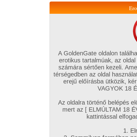
Ero
Váltás a mobil verzióra!
A GoldenGate oldalon találha
erotikus tartalmúak, az oldal
számára sértően kezeli. Ame
térségedben az oldal használat
erejű előírásba ütközik, k
VIP tagság
TV
Filmek
Profi
Magyar amatőrök
Fóru
VAGYOK 18 ÉV
Kapcsolataim
Üzeneteim
Társkereső
Chat!
Az oldalra történő belépés el
Főoldal
/
Magyar amatőrök
/
Videó (Magyar párok)
/
mert az [ ELMÚLTAM 18 É
Hármasban
kattintással elfoga
1. El