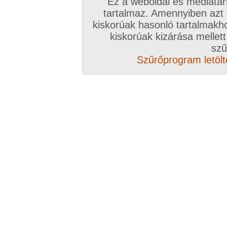
Ez a weboldal és médiatar
Válassz csomagot, kattints
tartalmaz. Amennyiben azt
kiskorúak hasonló tartalmakh
A VIP további előnyeiről ide kattintv
kiskorúak kizárása mellett
szű
VIP tagságoddal biztosítod az oldal műk
Szűrőprogram letölté
anyagok ingyenes kiszolgálását, k
Rövid ez a videó? Hiányzik a vége, vagy
A Goldengate TV-ben
több, mint 2760
DVD
azonnal lejátszható, 20-50 perces videókból 
melyek VIP tagságival korlátlanul nézhetőek!
rengeteg további prémium szolgáltatást érhe
ezer
eredeti, nagy felbontású amatőr és pro
képernyős diavetítés és még sok m
Több, mint 2760 darab komplett, minőség
hez klikk ide!