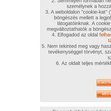
2. Semmilyen formában nem
személynek a hozzáf
3. A weboldalon "cookie-kat" 
böngészés mellett a legjo
látogatóinknak. A cookie
megváltoztathatók a böngésző
4. Elfogadod az oldal
felha
t
5. Nem tekinted meg vagy haszn
tevékenységgel törvényt, sza
s
6. Az oldalt teljes mérté
Zavaróak a reklámok? Folyamato
Azonnal VIP taggá válhatsz