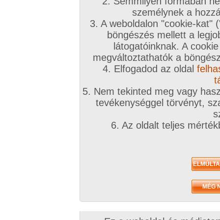
2. Semmilyen formában nem
személynek a hozzáf
3. A weboldalon "cookie-kat" 
böngészés mellett a legjo
látogatóinknak. A cookie
megváltoztathatók a böngésző
4. Elfogadod az oldal
felha
t
5. Nem tekinted meg vagy haszn
tevékenységgel törvényt, sza
s
6. Az oldalt teljes mérté
Zavaróak a reklámok? Folyamato
Azonnal VIP taggá válhatsz