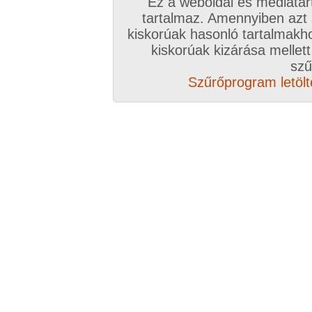
Ez a weboldal és médiatar
Válassz csomagot, kattints
tartalmaz. Amennyiben azt
kiskorúak hasonló tartalmakh
A VIP további előnyeiről ide kattintv
kiskorúak kizárása mellett
szű
VIP tagságoddal biztosítod az oldal műk
Szűrőprogram letölté
anyagok ingyenes kiszolgálását, k
Rövid ez a videó? Hiányzik a vége, vagy
A Goldengate TV-ben
több, mint 2760
DVD
azonnal lejátszható, 20-50 perces videókból 
melyek VIP tagságival korlátlanul nézhetőek!
rengeteg további prémium szolgáltatást érhe
ezer
eredeti, nagy felbontású amatőr és pro
képernyős diavetítés és még sok m
Több, mint 2760 darab komplett, minőség
hez klikk ide!