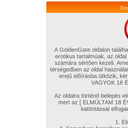
Ero
Váltás a mobil verzióra!
A GoldenGate oldalon találha
erotikus tartalmúak, az oldal
számára sértően kezeli. Ame
térségedben az oldal használat
erejű előírásba ütközik, k
VIP tagság
TV
Filmek
Profi
Magyar amatőrök
Fóru
VAGYOK 18 ÉV
Kapcsolataim
Üzeneteim
Társkereső
Chat!
Az oldalra történő belépés el
Főoldal
/
Magyar amatőrök
/
Videó (Magyar párok)
/
mert az [ ELMÚLTAM 18 É
Spricc vàlogatàs
kattintással elfoga
1. El