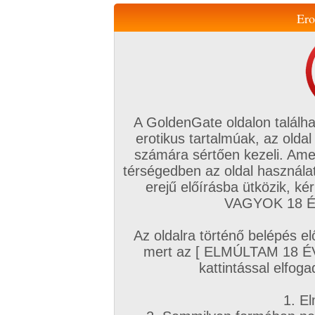
Ero
Váltás a mobil verzióra!
A GoldenGate oldalon találha
erotikus tartalmúak, az oldal
számára sértően kezeli. Ame
térségedben az oldal használat
erejű előírásba ütközik, k
VIP tagság
TV
Filmek
Profi
Magyar amatőrök
Fóru
VAGYOK 18 ÉV
Kapcsolataim
Üzeneteim
Társkereső
Chat!
Az oldalra történő belépés el
Főoldal
/
Magyar amatőrök
/
Videó (Magyar fiúk)
/
mert az [ ELMÚLTAM 18 É
Újévi tűzijáték
kattintással elfoga
1. El