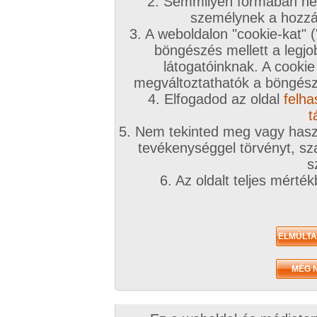
2. Semmilyen formában nem
személynek a hozzáf
3. A weboldalon "cookie-kat" 
böngészés mellett a legjo
látogatóinknak. A cookie
megváltoztathatók a böngésző
4. Elfogadod az oldal
felha
t
5. Nem tekinted meg vagy haszn
tevékenységgel törvényt, sza
s
6. Az oldalt teljes mérté
Zavaróak a reklámok? Folyamato
Azonnal VIP taggá válhatsz