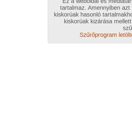
Ez a weboldal és médiatar
Válassz csomagot, kattints
tartalmaz. Amennyiben azt
kiskorúak hasonló tartalmakh
A VIP további előnyeiről ide kattintv
kiskorúak kizárása mellett
szű
VIP tagságoddal biztosítod az oldal műk
Szűrőprogram letölté
anyagok ingyenes kiszolgálását, k
Rövid ez a videó? Hiányzik a vége, vagy
A Goldengate TV-ben
több, mint 2760
DVD
azonnal lejátszható, 20-50 perces videókból 
melyek VIP tagságival korlátlanul nézhetőek!
rengeteg további prémium szolgáltatást érhe
ezer
eredeti, nagy felbontású amatőr és pro
képernyős diavetítés és még sok m
Több, mint 2760 darab komplett, minőség
hez klikk ide!