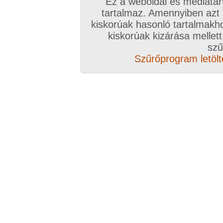
Ez a weboldal és médiatar
Válassz csomagot, kattints
tartalmaz. Amennyiben azt
kiskorúak hasonló tartalmakh
A VIP további előnyeiről ide kattintv
kiskorúak kizárása mellett
szű
VIP tagságoddal biztosítod az oldal műk
Szűrőprogram letölté
anyagok ingyenes kiszolgálását, k
Rövid ez a videó? Hiányzik a vége, vagy
A Goldengate TV-ben
több, mint 2760
DVD
azonnal lejátszható, 20-50 perces videókból 
melyek VIP tagságival korlátlanul nézhetőek!
rengeteg további prémium szolgáltatást érhe
ezer
eredeti, nagy felbontású amatőr és pro
képernyős diavetítés és még sok m
Több, mint 2760 darab komplett, minőség
hez klikk ide!