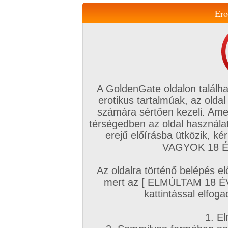
Ero
Váltás a mobil verzióra!
A GoldenGate oldalon találha
erotikus tartalmúak, az oldal
számára sértően kezeli. Ame
térségedben az oldal használat
erejű előírásba ütközik, k
VIP tagság
TV
Filmek
Profi
Magyar amatőrök
Fóru
VAGYOK 18 ÉV
Kapcsolataim
Üzeneteim
Társkereső
Chat!
Az oldalra történő belépés el
Főoldal
/
Magyar amatőrök
/
Videó (Magyar lányok)
/
mert az [ ELMÚLTAM 18 É
Reggel
kattintással elfoga
1. El