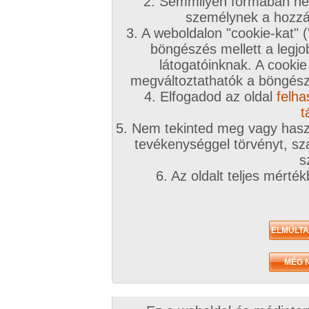
2. Semmilyen formában nem
személynek a hozzáf
3. A weboldalon "cookie-kat" 
böngészés mellett a legjo
látogatóinknak. A cookie
megváltoztathatók a böngésző
4. Elfogadod az oldal
felha
t
5. Nem tekinted meg vagy haszn
tevékenységgel törvényt, sza
s
6. Az oldalt teljes mérté
Zavaróak a reklámok? Folyamato
Azonnal VIP taggá válhatsz