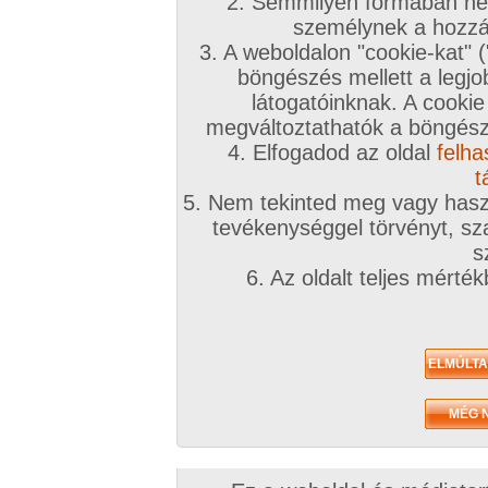
2. Semmilyen formában nem
személynek a hozzáf
3. A weboldalon "cookie-kat" 
Nappalik, társalgók -> JELENLÉTI ÍV ! (aki most itt van, ugorjon be 1 percre!:
böngészés mellett a legjo
látogatóinknak. A cookie
megváltoztathatók a böngésző
4. Elfogadod az oldal
felha
Nappalik, társalgók -> Ki kívánja épp most a szexet? Kezeket fel! :-)
t
5. Nem tekinted meg vagy haszn
tevékenységgel törvényt, sza
s
Nappalik, társalgók -> Ki kívánja épp most a szexet? Kezeket fel! :-)
6. Az oldalt teljes mérté
Nappalik, társalgók -> Ki kívánja épp most a szexet? Kezeket fel! :-)
Nappalik, társalgók -> JELENLÉTI ÍV ! (aki most itt van, ugorjon be 1 percre!: