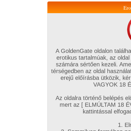
Ero
Váltás a mobil verzióra!
A GoldenGate oldalon találha
erotikus tartalmúak, az oldal
számára sértően kezeli. Ame
térségedben az oldal használat
erejű előírásba ütközik, k
VIP tagság
TV
Filmek
Profi
Magyar amatőrök
Fóru
VAGYOK 18 ÉV
Kapcsolataim
Üzeneteim
Társkereső
Chat!
Az oldalra történő belépés el
Főoldal
/
Amatőr mufftár
/
Tiramaki
/
mert az [ ELMÚLTAM 18 É
Hozzászólások
kattintással elfoga
Nappalik, társalgók -> Ki kívánja épp most a szexet? Kezeket fel! :-)
1. El