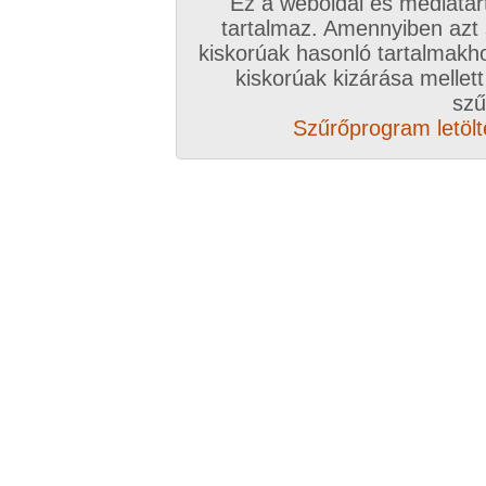
Ez a weboldal és médiatar
tartalmaz. Amennyiben azt
kiskorúak hasonló tartalmakh
Nappalik, társalgók -> Ki kívánja épp most a szexet? Kezeket fel! :-)
kiskorúak kizárása mellett
szű
Szűrőprogram letölté
Nappalik, társalgók -> Ki kívánja épp most a szexet? Kezeket fel! :-)
Nappalik, társalgók -> JELENLÉTI ÍV ! (aki most itt van, ugorjon be 1 percre!:
Nappalik, társalgók -> Ki kívánja épp most a szexet? Kezeket fel! :-)
Nappalik, társalgók -> JELENLÉTI ÍV ! (aki most itt van, ugorjon be 1 percre!: