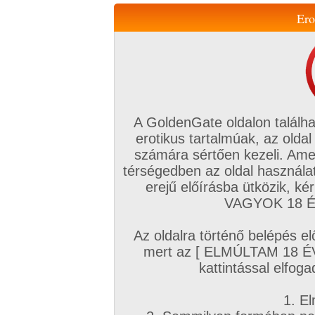
Ero
Váltás a mobil verzióra!
A GoldenGate oldalon találha
erotikus tartalmúak, az oldal
számára sértően kezeli. Ame
térségedben az oldal használat
erejű előírásba ütközik, k
VIP tagság
TV
Filmek
Profi
Magyar amatőrök
Fóru
VAGYOK 18 ÉV
Kapcsolataim
Üzeneteim
Társkereső
Chat!
Az oldalra történő belépés el
Főoldal
/
Amatőr mufftár
/
-hello-
/
mert az [ ELMÚLTAM 18 É
Amatőr videók
kattintással elfoga
4:49 perc
2023. december 30.
1. El
Évzáró maszti :D