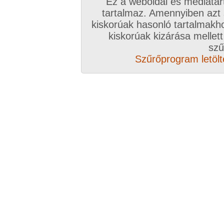
Ez a weboldal és médiatar
tartalmaz. Amennyiben azt
Amatőr videók: laza spricc
kiskorúak hasonló tartalmakh
kiskorúak kizárása mellett
Guszta, formás farkad van, hatalmas, bőséges e
szű
Szűrőprogram letölté
Amatőr videók: Egyik párnak küldött videóm;)
Le a kalappal a farkad előtt!!!! Guszta, formás,
példány! Hatalmas eldurranást produkáltál, bá
látvány! Jöhetnek még hasonló fincsi felvételek
Amatőr videók: 2 precum és egy nagy cum
Bámulatosan guszta, bőséges, erőteljes eldurran
a farkad előtt!!!
Amatőr videók: Nagy Spricc