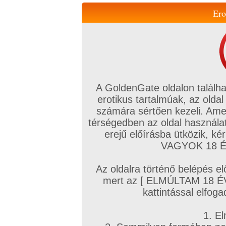
Ero
Váltás a mobil verzióra!
A GoldenGate oldalon találha
erotikus tartalmúak, az oldal
számára sértően kezeli. Ame
térségedben az oldal használat
erejű előírásba ütközik, k
VIP tagság
TV
Filmek
Profi
Magyar amatőrök
Fóru
VAGYOK 18 ÉV
Kapcsolataim
Üzeneteim
Társkereső
Chat!
Az oldalra történő belépés el
Főoldal
/
Amatőr mufftár
/
Pussylover90
/
mert az [ ELMÚLTAM 18 É
Hozzászólások
kattintással elfoga
Amatőr sorozatok: esküvő és nászút
1. El