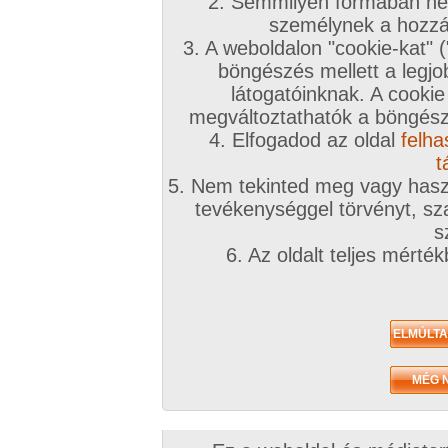
2. Semmilyen formában nem
Csodálatos fotó alany és csodálatos képek!!!!! 1
személynek a hozzáf
3. A weboldalon "cookie-kat" 
Amatőr sorozatok: Privát képsorozat
böngészés mellett a legjo
látogatóinknak. A cookie
megváltoztathatók a böngésző
Csodálatos formák és idomok, szépen meglocso
4. Elfogadod az oldal
felha
t
Amatőr sorozatok: A megunhatatlan feleség
5. Nem tekinted meg vagy haszn
tevékenységgel törvényt, sza
Nagyon izgalmas, igényes képsorozat. Csodálat
s
falatnyi csipkés tangán áttetsző fazon puncikáj
6. Az oldalt teljes mérté
Amatőr videók: 10. videóm
Guszta, formás farkad van, nagyon fincsi eldurr
Amatőr videók: Lövés :)
Bámulatos, bőséges eldurranás volt, le a kalapp