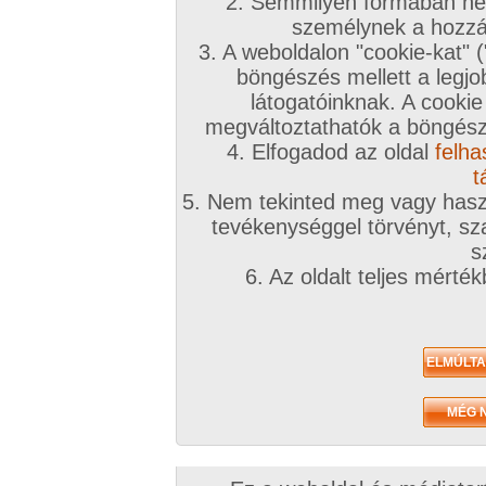
2. Semmilyen formában nem
2020. december 15.
2020. október 07.
2020. szeptembe
személynek a hozzáf
3. A weboldalon "cookie-kat" 
böngészés mellett a legjo
látogatóinknak. A cookie
megváltoztathatók a böngésző
4. Elfogadod az oldal
felha
Mindenféle jó képek!
Egy kis élvezés!
Régi és mostani
10 kép
10 kép
élvezések!
t
10 kép
5. Nem tekinted meg vagy haszn
tevékenységgel törvényt, sza
s
Amatőr videók
6. Az oldalt teljes mérté
2020. augusztus 21.
2020. augusztus 21.
2020. augusztus
Árnyékban
Egy kis élvezés!
Fasz verés!
0:43 perc
3:03 perc
3:44 perc