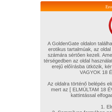
Ero
Váltás a mobil verzióra!
A GoldenGate oldalon találha
erotikus tartalmúak, az oldal
számára sértően kezeli. Ame
térségedben az oldal használat
erejű előírásba ütközik, k
VIP tagság
TV
Filmek
Profi
Magyar amatőrök
Fóru
VAGYOK 18 ÉV
Kapcsolataim
Üzeneteim
Társkereső
Chat!
Az oldalra történő belépés el
Főoldal
/
Amatőr mufftár
/
mert az [ ELMÚLTAM 18 É
EGYPASI50
kattintással elfoga
1. El
Amatőr sorozatok