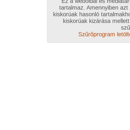
Ez a weboldal és médiatar
tartalmaz. Amennyiben azt
kiskorúak hasonló tartalmakh
kiskorúak kizárása mellett
szű
Szűrőprogram letölté