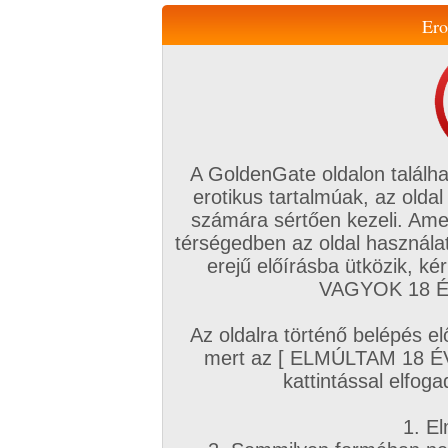
Ero
Váltás a mobil verzióra!
A GoldenGate oldalon találha
erotikus tartalmúak, az oldal
számára sértően kezeli. Ame
térségedben az oldal használat
erejű előírásba ütközik, k
VIP tagság
TV
Filmek
Profi
Magyar amatőrök
Fóru
VAGYOK 18 ÉV
Kapcsolataim
Üzeneteim
Társkereső
Chat!
Az oldalra történő belépés el
Főoldal
/
Magyar amatőrök
/
Képsorozat (Magyar fiúk)
/
mert az [ ELMÚLTAM 18 É
Régi és mostani élvezések!
kattintással elfoga
1. El