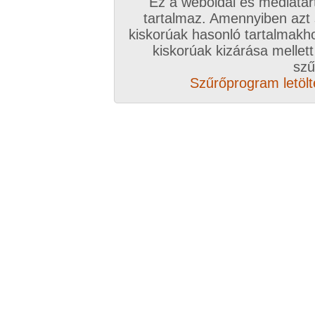
Ez a weboldal és médiatar
tartalmaz. Amennyiben azt
kiskorúak hasonló tartalmakh
/ oldal, Összesen: 10 kép
kiskorúak kizárása mellett
szű
Szűrőprogram letölté
Előző sorozat
Következő sorozat
Véletlenszerű sorozat 
Vissza a sorozatokhoz
Hozzászólás írásához be kell jelentkezn