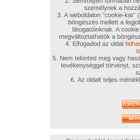
2. Semmilyen formában nem
személynek a hozzáf
3. A weboldalon "cookie-kat" 
böngészés mellett a legjo
látogatóinknak. A cookie
megváltoztathatók a böngésző
4. Elfogadod az oldal
felha
t
5. Nem tekinted meg vagy haszn
tevékenységgel törvényt, sza
s
6. Az oldalt teljes mérté