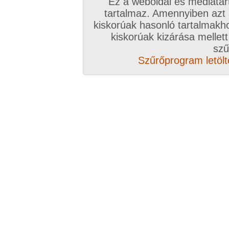
Ez a weboldal és médiatar
tartalmaz. Amennyiben azt
kiskorúak hasonló tartalmakh
kiskorúak kizárása mellett
szű
Szűrőprogram letölté