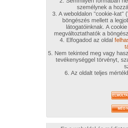
2. Semmilyen formában nem
személynek a hozzáf
3. A weboldalon "cookie-kat" 
böngészés mellett a legjo
látogatóinknak. A cookie
megváltoztathatók a böngésző
4. Elfogadod az oldal
felha
t
5. Nem tekinted meg vagy haszn
tevékenységgel törvényt, sza
s
6. Az oldalt teljes mérté