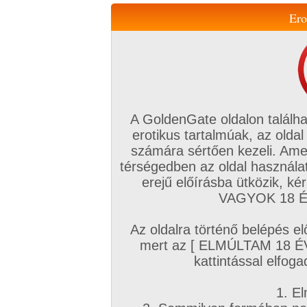
Ero
Váltás a mobil verzióra!
A GoldenGate oldalon találha
erotikus tartalmúak, az oldal
számára sértően kezeli. Ame
térségedben az oldal használat
erejű előírásba ütközik, k
VIP tagság
TV
Filmek
Profi
Magyar amatőrök
Fóru
VAGYOK 18 ÉV
Kapcsolataim
Üzeneteim
Társkereső
Chat!
Az oldalra történő belépés el
Főoldal
/
Amatőr mufftár
/
mert az [ ELMÚLTAM 18 É
Adrián30
kattintással elfoga
1. El