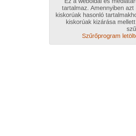
Ez a weboldal és médiatar
tartalmaz. Amennyiben azt
kiskorúak hasonló tartalmakh
Budapesten lakás körül vagy lakásban szívesen
kiskorúak kizárása mellett
bármit hölgy vagy pár részére.!
szű
Szűrőprogram letölté
Társkeresés -> Kukkolás
Sziasztok. Hölgyet esetleg párt kukkolnék pláz
fordítva engem kukkolna hölgy esetleg pár
ré
Társkeresés -> Autós, Szabadban szexhez partnereket
Taksony Tököl Szigetszentmiklós vonalon hölgy 
órákban?
Társkeresés -> Alkalmi szexpartnert keresek rövid időn belül
Sziasztok. 11 kerület és környékén keresek kal
biztosítani.!