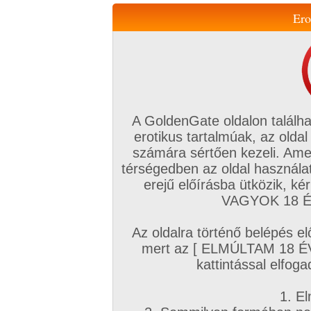
Ero
Váltás a mobil verzióra!
A GoldenGate oldalon találha
erotikus tartalmúak, az oldal
számára sértően kezeli. Ame
térségedben az oldal használat
erejű előírásba ütközik, k
VIP tagság
TV
Filmek
Profi
Magyar amatőrök
Fóru
VAGYOK 18 ÉV
Kapcsolataim
Üzeneteim
Társkereső
Chat!
Az oldalra történő belépés el
Főoldal
/
Amatőr mufftár
/
Adrián30
/
mert az [ ELMÚLTAM 18 É
Hozzászólások
kattintással elfoga
Társkeresés -> Alkalmi szexpartnert keresek rövid időn belül
1. El