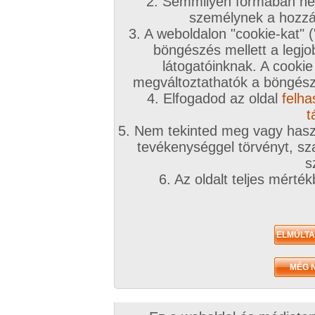
2. Semmilyen formában nem
Sziasztok. Olyan Párt vagy hölgyet keresek Bp-n
személynek a hozzáf
nyilvános szexet vagy esetleg kukkolás
3. A weboldalon "cookie-kat" 
böngészés mellett a legjo
Társkeresés -> Alkalmi szexpartnert keresek rövid időn belül
látogatóinknak. A cookie
megváltoztathatók a böngésző
4. Elfogadod az oldal
felha
Sziasztok. BP-n keresek olyan hölgyet/párt aki 
t
szexelni. Helyet biztosítanék hozzá. Akár kukk
5. Nem tekinted meg vagy haszn
tevékenységgel törvényt, sza
Társkeresés -> Autós, Szabadban szexhez partnereket
s
6. Az oldalt teljes mérté
Sziasztok. XI kerből ha menne ma estefelé vala
csatlakoznék.
Társkeresés -> Autós, Szabadban szexhez partnereket
XI kerből ha valaki menne reptérhez szivesen c
Társkeresés -> Fizetés természetben !