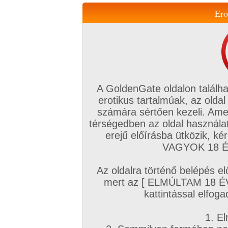
Ero
Váltás a mobil verzióra!
A GoldenGate oldalon találha
erotikus tartalmúak, az oldal
számára sértően kezeli. Ame
térségedben az oldal használat
erejű előírásba ütközik, k
VIP tagság
TV
Filmek
Profi
Magyar amatőrök
Fóru
VAGYOK 18 ÉV
Kapcsolataim
Üzeneteim
Társkereső
Chat!
Az oldalra történő belépés el
Főoldal
/
Fórum
/
Társkeresés
/
mert az [ ELMÚLTAM 18 É
KÖZÉP-DUNÁNTÚL Régió (Komárom,Fejér, Vesz
kattintással elfoga
Hozzászólás írásához be kell jelentkezn
1. El