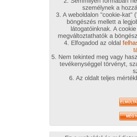
A téma leírása
2. Semmilyen formában nem
személynek a hozzáf
3. A weboldalon "cookie-kat" 
KÖZÉP-DUNÁNTÚL Régió
böngészés mellett a legjo
látogatóinknak. A cookie
Megyék: Komárom-Esztergom,Fejér, Veszp
megváltoztathatók a böngésző
Nagyobb városok: Tatabánya, Székesfehérvá
4. Elfogadod az oldal
felha
Dunaújváros,Veszprém
t
5. Nem tekinted meg vagy haszn
tevékenységgel törvényt, sza
INGYENES TÁRSKERESŐHÖZ KLIKK IDE!
s
6. Az oldalt teljes mérté
Társkeresőnkben mindenki megtalálja, akit keres
töltsd ki az adatlapod!
A továbbiakban a fórumtémákat erre a célra ne
hatékonynak!
!!! Figyelem !!!
Európai uniós és magyar jogren