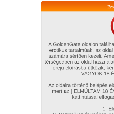
Ero
Váltás a mobil verzióra!
A GoldenGate oldalon találha
erotikus tartalmúak, az oldal
számára sértően kezeli. Ame
térségedben az oldal használat
erejű előírásba ütközik, k
VIP tagság
TV
Filmek
Profi
Magyar amatőrök
Fóru
VAGYOK 18 ÉV
Kapcsolataim
Üzeneteim
Társkereső
Chat!
Az oldalra történő belépés el
Főoldal
/
Fórum
/
Társkeresés
/
mert az [ ELMÚLTAM 18 É
Hármas szex - női beszállóval (HETERO)
kattintással elfoga
Hozzászólás írásához be kell jelentkezn
1. El