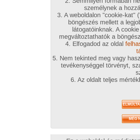
A téma leírása
2. Semmilyen formában nem
személynek a hozzáf
Párokhoz harmadiknak hölgy heteró alapon !
3. A weboldalon "cookie-kat" 
böngészés mellett a legjo
INGYENES TÁRSKERESŐHÖZ KLIKK IDE!
látogatóinknak. A cookie
megváltoztathatók a böngésző
Társkeresőnkben mindenki megtalálja, akit keres
4. Elfogadod az oldal
felha
töltsd ki az adatlapod!
t
5. Nem tekinted meg vagy haszn
A továbbiakban a fórumtémákat erre a célra ne
tevékenységgel törvényt, sza
hatékonynak!
s
6. Az oldalt teljes mérté
!!! Figyelem !!!
Európai uniós és magyar jogren
ütköző társkeresések észrevételtől, bejelentés 
számíthatóan a legrövidebb időn belül eltávolítá
kiemelve:
Animál
és
Családi
. Joghatósági ellen
témában kereső felhasználók
feljelentésre, il
következményre számíthatnak
(joghatósági e
néha szúrópróbaszerűen nézegeti a fórumokat)