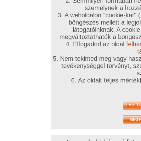
A téma leírása
2. Semmilyen formában nem
személynek a hozzáf
40 felettieknek
3. A weboldalon "cookie-kat" 
böngészés mellett a legjo
INGYENES TÁRSKERESŐHÖZ KLIKK IDE!
látogatóinknak. A cookie
megváltoztathatók a böngésző
Társkeresőnkben mindenki megtalálja, akit keres
4. Elfogadod az oldal
felha
töltsd ki az adatlapod!
t
5. Nem tekinted meg vagy haszn
A továbbiakban a fórumtémákat erre a célra ne
tevékenységgel törvényt, sza
hatékonynak!
s
6. Az oldalt teljes mérté
!!! Figyelem !!!
Európai uniós és magyar jogren
ütköző társkeresések észrevételtől, bejelentés 
számíthatóan a legrövidebb időn belül eltávolítá
kiemelve:
Animál
és
Családi
. Joghatósági ellen
témában kereső felhasználók
feljelentésre, il
következményre számíthatnak
(joghatósági e
néha szúrópróbaszerűen nézegeti a fórumokat)