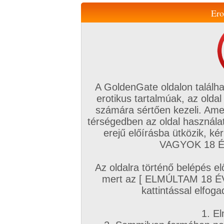
Ero
Váltás a mobil verzióra!
A GoldenGate oldalon találha
erotikus tartalmúak, az oldal
számára sértően kezeli. Ame
térségedben az oldal használat
erejű előírásba ütközik, k
VIP tagság
TV
Filmek
Profi
Magyar amatőrök
Fóru
VAGYOK 18 ÉV
Kapcsolataim
Üzeneteim
Társkereső
Chat!
Az oldalra történő belépés el
Főoldal
/
Fórum
/
Társkeresés
/
mert az [ ELMÚLTAM 18 É
40 felettiek Keresgélés, Ismerkedés
kattintással elfoga
Hozzászólás írásához be kell jelentkezn
1. El