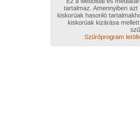
Ez a weboldal és médiatar
meg szexpartnered, azt a párt, akivel szívesen 
tartalmaz. Amennyiben azt
viszonyba, netán a nagy Őt-t, vagy épp a Herc
kiskorúak hasonló tartalmakh
vagy épp lehet barátságok kezdete.
kiskorúak kizárása mellett
szű
Sütünk, főzünk, táncolunk, beszélgetünk, szór
Szűrőprogram letölté
mást teszünk, amit megkívánunk és a másik is.
A hangulat és a programokat mi alakítjuk, akik 
találkozón.
Lesz tombola és egyéb ügyességi, illetve erotik
melynek résztvevőit díjakkal jutalmazunk.
A találkozó nem meghívásos alapon történik.
Ha
szívesen megmutatnátok magatokat, ismerkedn
vagytok a csetes, fórumos ismerőseitekre, ha s
hangulatú buliban részt venni, keressétek szerv
részletesen elküldik Nektek levélben a tudnivaló
Niobe
keressétek szervezőnket klikk ide!