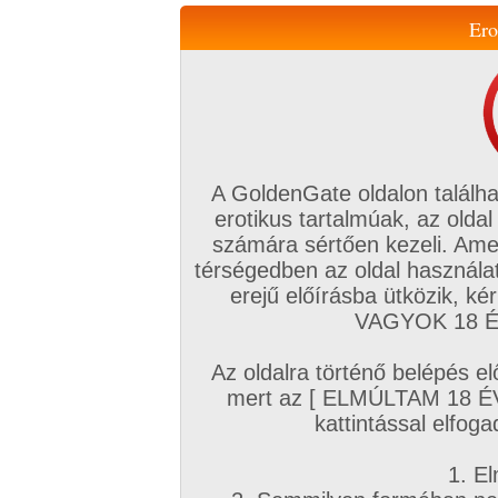
Ero
Váltás a mobil verzióra!
A GoldenGate oldalon találha
erotikus tartalmúak, az oldal
számára sértően kezeli. Ame
térségedben az oldal használat
erejű előírásba ütközik, k
VIP tagság
TV
Filmek
Profi
Magyar amatőrök
Fóru
VAGYOK 18 ÉV
Kapcsolataim
Üzeneteim
Társkereső
Chat!
Az oldalra történő belépés el
Főoldal
/
Fórum
/
Társkeresés
/
mert az [ ELMÚLTAM 18 É
Ismerkedj a GG cset-és fórumtalálkozón !!!
kattintással elfoga
Hozzászólás írásához be kell jelentkezn
1. El