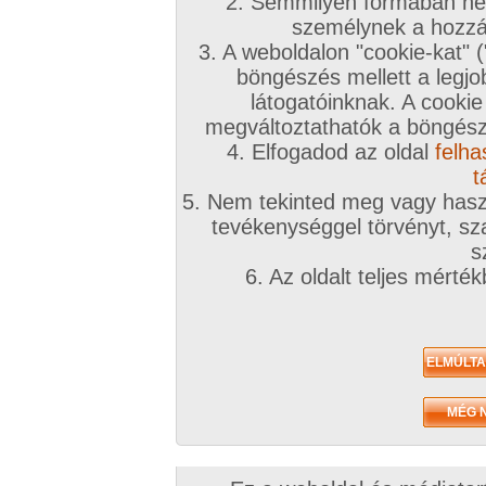
2. Semmilyen formában nem
A téma leírása
személynek a hozzáf
3. A weboldalon "cookie-kat" 
Tagokkal való találkozások alapján visszajelzések
böngészés mellett a legjo
látogatóinknak. A cookie
megváltoztathatók a böngésző
4. Elfogadod az oldal
felha
t
5. Nem tekinted meg vagy haszn
tevékenységgel törvényt, sza
Az eddigi hozzászólások
s
6. Az oldalt teljes mérté
Sorrend:
hozzászólás / oldal
VIP
Admin
GG Supervisor
A topic fagyasztva, mivel sérti az oldal felhas
Az oldalon tilos másik felhasználó megneve
Nem ellenőrizhető, hogy az értékelés valós-
esetén lejáratásra ad okot, és sajnos a poz