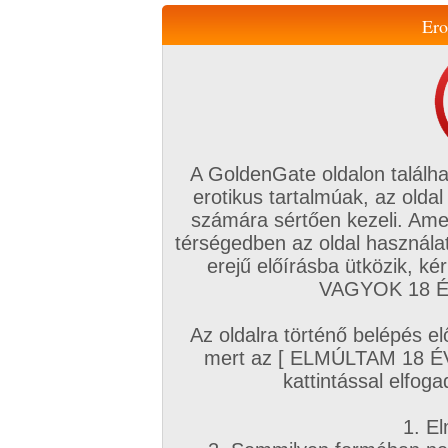
Ero
Váltás a mobil verzióra!
A GoldenGate oldalon találha
erotikus tartalmúak, az oldal
számára sértően kezeli. Ame
térségedben az oldal használat
erejű előírásba ütközik, k
VIP tagság
TV
Filmek
Profi
Magyar amatőrök
Fóru
VAGYOK 18 ÉV
Kapcsolataim
Üzeneteim
Társkereső
Chat!
Az oldalra történő belépés el
Főoldal
/
Fórum
/
Szex (szokások, párkapcsolatok, érdekességek, okítások)
/
mert az [ ELMÚLTAM 18 É
Kivel találkoztatok GG-ről és milyen élmény v
kattintással elfoga
Hozzászólás írásához be kell jelentkezn
1. El
A téma fagyasztva lett, nem lehetséges a hoz