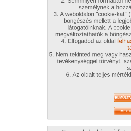
A téma leírása
2. Semmilyen formában nem
személynek a hozzáf
láb, masszázs, összérint, talp, fétis
3. A weboldalon "cookie-kat" 
böngészés mellett a legjo
látogatóinknak. A cookie
megváltoztathatók a böngésző
4. Elfogadod az oldal
felha
t
5. Nem tekinted meg vagy haszn
Az eddigi hozzászólások
tevékenységgel törvényt, sza
s
6. Az oldalt teljes mérté
Sorrend:
hozzászólás / oldal
Törölt felhasználó (4727080)
.
Fodika