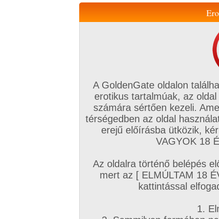
Ero
Váltás a mobil verzióra!
A GoldenGate oldalon találha
erotikus tartalmúak, az oldal
számára sértően kezeli. Ame
térségedben az oldal használat
erejű előírásba ütközik, k
VIP tagság
TV
Filmek
Profi
Magyar amatőrök
Fóru
VAGYOK 18 ÉV
Kapcsolataim
Üzeneteim
Társkereső
Chat!
Az oldalra történő belépés el
Főoldal
/
Fórum
/
Nappalik, társalgók
/
mert az [ ELMÚLTAM 18 É
Talpak összenyomása, összeérintése? Még valak
kattintással elfoga
Hozzászólás írásához be kell jelentkezn
1. El