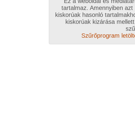
Mi is imádjuk a lábakat!
Ez a weboldal és médiatar
tartalmaz. Amennyiben azt
kiskorúak hasonló tartalmakh
Pinksweet
kiskorúak kizárása mellett
szű
Mi szeretjük a láb témát
Szűrőprogram letölté
twosome
Mi is kedveljük a lábfétist. Igazából minden von
lábakkal kapcsolatos, így ez is, amit a témafelve
User 8888
Nekem inkább a klasszikus footjob jön be . De ez
persze
BiGbor
Asztal alatt mikor a lábak összeérnek, talpak si