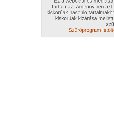
Ez a weboldal és médiatar
tartalmaz. Amennyiben azt
kiskorúak hasonló tartalmakh
kiskorúak kizárása mellett
Vissza a sorozatokhoz
szű
Szűrőprogram letölté
Hozzászólás írásához be kell jelentkezn
Az eddigi hozzászólások
hozzászólás / oldal
arpicsa1
#