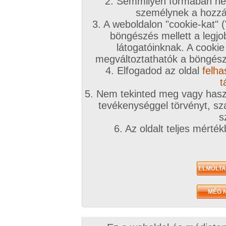
2. Semmilyen formában nem
személynek a hozzáf
3. A weboldalon "cookie-kat" 
böngészés mellett a legjo
látogatóinknak. A cookie
megváltoztathatók a böngésző
4. Elfogadod az oldal
felha
t
5. Nem tekinted meg vagy haszn
tevékenységgel törvényt, sza
s
6. Az oldalt teljes mérté
/ oldal, Összesen: 6 kép
Előző sorozat
Következő sorozat
Véletlenszerű sorozat 