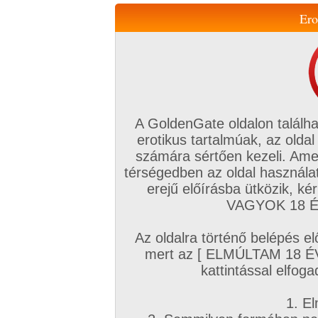
Ero
Váltás a mobil verzióra!
A GoldenGate oldalon találha
erotikus tartalmúak, az oldal
számára sértően kezeli. Ame
térségedben az oldal használat
erejű előírásba ütközik, k
VIP tagság
TV
Filmek
Profi
Magyar amatőrök
Fóru
VAGYOK 18 ÉV
Kapcsolataim
Üzeneteim
Társkereső
Chat!
Az oldalra történő belépés el
Főoldal
/
Magyar amatőrök
/
Képsorozat (Magyar párok)
/
mert az [ ELMÚLTAM 18 É
A tegnapi termés
kattintással elfoga
1. El