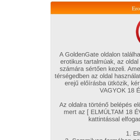
Ero
Váltás a mobil verzióra!
A GoldenGate oldalon találha
erotikus tartalmúak, az oldal
számára sértően kezeli. Ame
térségedben az oldal használat
erejű előírásba ütközik, k
VIP tagság
TV
Filmek
Profi
Magyar amatőrök
Fóru
VAGYOK 18 ÉV
Kapcsolataim
Üzeneteim
Társkereső
Chat!
Az oldalra történő belépés el
Főoldal
/
Profi
/
Képsorozat (Lányok)
/
mert az [ ELMÚLTAM 18 É
Morgana és az üvegbroki
kattintással elfoga
1. El