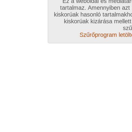
Ez a weboldal és médiatar
tartalmaz. Amennyiben azt
kiskorúak hasonló tartalmakh
/ oldal, Összesen: 258 kép
kiskorúak kizárása mellett
szű
Szűrőprogram letölté
Előző sorozat
Következő sorozat
Véletlenszerű sorozat 
Vissza a sorozatokhoz
Hozzászólás írásához be kell jelentkezn