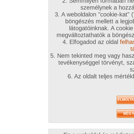
2. Semmilyen formában nem
személynek a hozzáf
3. A weboldalon "cookie-kat" 
böngészés mellett a legjo
látogatóinknak. A cookie
megváltoztathatók a böngésző
4. Elfogadod az oldal
felha
t
5. Nem tekinted meg vagy haszn
tevékenységgel törvényt, sza
s
6. Az oldalt teljes mérté