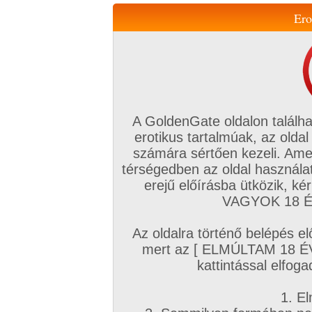
Ero
Váltás a mobil verzióra!
A GoldenGate oldalon találha
erotikus tartalmúak, az oldal
számára sértően kezeli. Ame
térségedben az oldal használat
erejű előírásba ütközik, k
VIP tagság
TV
Filmek
Profi
Magyar amatőrök
Fóru
VAGYOK 18 ÉV
Kapcsolataim
Üzeneteim
Társkereső
Chat!
Az oldalra történő belépés el
Főoldal
/
Magyar amatőrök
/
Képsorozat (Magyar lányok)
/
mert az [ ELMÚLTAM 18 É
ducipunci
kattintással elfoga
1. El