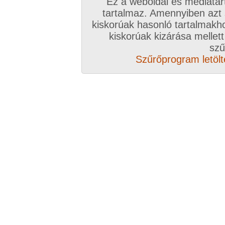
Ez a weboldal és médiatar
tartalmaz. Amennyiben azt
kiskorúak hasonló tartalmakh
kiskorúak kizárása mellett
Vissza a sorozatokhoz
szű
Szűrőprogram letölté
Hozzászólás írásához be kell jelentkezn
Az eddigi hozzászólások
hozzászólás / oldal
Szerelő01