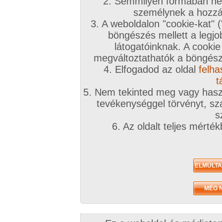
2. Semmilyen formában nem
személynek a hozzáf
3. A weboldalon "cookie-kat" 
böngészés mellett a legjo
látogatóinknak. A cookie
megváltoztathatók a böngésző
4. Elfogadod az oldal
felha
t
5. Nem tekinted meg vagy haszn
tevékenységgel törvényt, sza
s
6. Az oldalt teljes mérté
/ oldal, Összesen: 6 kép
Előző sorozat
Következő sorozat
Véletlenszerű sorozat 