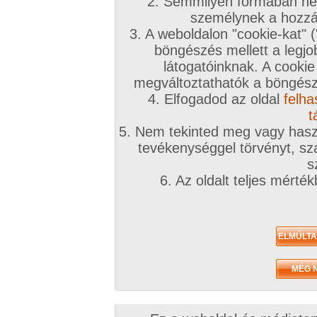
2. Semmilyen formában nem
személynek a hozzáf
3. A weboldalon "cookie-kat" 
böngészés mellett a legjo
látogatóinknak. A cookie
megváltoztathatók a böngésző
4. Elfogadod az oldal
felha
t
5. Nem tekinted meg vagy haszn
tevékenységgel törvényt, sza
s
6. Az oldalt teljes mérté