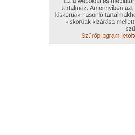
Ez a weboldal és médiatar
tartalmaz. Amennyiben azt
kiskorúak hasonló tartalmakh
/ oldal, Összesen: 9 kép
kiskorúak kizárása mellett
szű
Szűrőprogram letölté
Előző sorozat
Következő sorozat
Véletlenszerű sorozat 
Vissza a sorozatokhoz
Hozzászólás írásához be kell jelentkezn