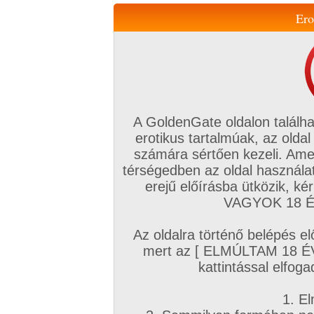
Ero
Váltás a mobil verzióra!
A GoldenGate oldalon találha
erotikus tartalmúak, az oldal
számára sértően kezeli. Ame
térségedben az oldal használat
erejű előírásba ütközik, k
VIP tagság
TV
Filmek
Profi
Magyar amatőrök
Fóru
VAGYOK 18 ÉV
Kapcsolataim
Üzeneteim
Társkereső
Chat!
Az oldalra történő belépés el
Főoldal
/
Magyar amatőrök
/
Képsorozat (Magyar fiúk)
/
mert az [ ELMÚLTAM 18 É
Unatkoztam
kattintással elfoga
1. El