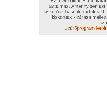
Ez a weboldal és médiatar
tartalmaz. Amennyiben azt
kiskorúak hasonló tartalmakh
/ oldal, Összesen: 200 kép
kiskorúak kizárása mellett
szű
Szűrőprogram letölté
Előző sorozat
Következő sorozat
Véletlenszerű sorozat 
Vissza a sorozatokhoz
Hozzászólás írásához be kell jelentkezn