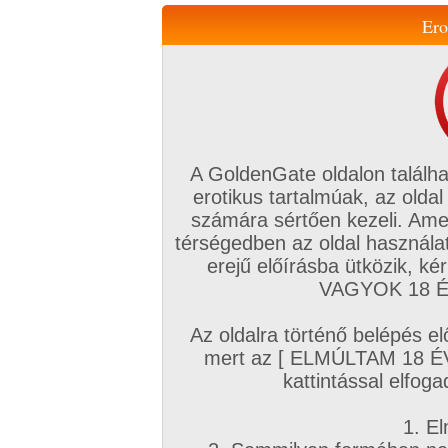
Ero
Váltás a mobil verzióra!
A GoldenGate oldalon találha
erotikus tartalmúak, az oldal
számára sértően kezeli. Ame
térségedben az oldal használat
erejű előírásba ütközik, k
VIP tagság
TV
Filmek
Profi
Magyar amatőrök
Fóru
VAGYOK 18 ÉV
Kapcsolataim
Üzeneteim
Társkereső
Chat!
Az oldalra történő belépés el
Főoldal
/
Profi
/
Képsorozat (Hardcore)
/
mert az [ ELMÚLTAM 18 É
Csöcsös csábító!
kattintással elfoga
1. El