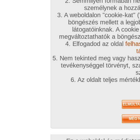
2. Semmilyen formában nem
személynek a hozzáf
3. A weboldalon "cookie-kat" 
böngészés mellett a legjo
látogatóinknak. A cookie
megváltoztathatók a böngésző
4. Elfogadod az oldal
felha
t
5. Nem tekinted meg vagy haszn
tevékenységgel törvényt, sza
s
6. Az oldalt teljes mérté