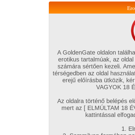
Ero
Váltás a mobil verzióra!
A GoldenGate oldalon találha
erotikus tartalmúak, az oldal
számára sértően kezeli. Ame
térségedben az oldal használat
erejű előírásba ütközik, k
VIP tagság
TV
Filmek
Profi
Magyar amatőrök
Fóru
VAGYOK 18 ÉV
Kapcsolataim
Üzeneteim
Társkereső
Chat!
Az oldalra történő belépés el
Főoldal
/
Magyar amatőrök
/
Képsorozat (Magyar lányok)
/
mert az [ ELMÚLTAM 18 É
Én :)
kattintással elfoga
1. El