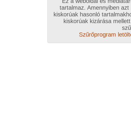
Ez a weboldal és médiatar
tartalmaz. Amennyiben azt
kiskorúak hasonló tartalmakh
/ oldal, Összesen: 11 kép
kiskorúak kizárása mellett
szű
Szűrőprogram letölté
Előző sorozat
Következő sorozat
Véletlenszerű sorozat 
Vissza a sorozatokhoz
Hozzászólás írásához be kell jelentkezn