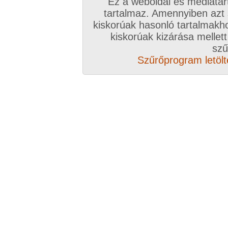
Ez a weboldal és médiatar
tartalmaz. Amennyiben azt
kiskorúak hasonló tartalmakh
/ oldal, Összesen: 77 kép
kiskorúak kizárása mellett
szű
Szűrőprogram letölté
Előző sorozat
Következő sorozat
Véletlenszerű sorozat 
Vissza a sorozatokhoz
Hozzászólás írásához be kell jelentkezn