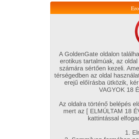
Ero
Váltás a mobil verzióra!
A GoldenGate oldalon találha
erotikus tartalmúak, az oldal
számára sértően kezeli. Ame
térségedben az oldal használat
erejű előírásba ütközik, k
VIP tagság
TV
Filmek
Profi
Magyar amatőrök
Fóru
VAGYOK 18 ÉV
Kapcsolataim
Üzeneteim
Társkereső
Chat!
Az oldalra történő belépés el
Főoldal
/
Profi
/
Képsorozat (Lányok)
/
mert az [ ELMÚLTAM 18 É
A dögös szöszi
kattintással elfoga
1. El