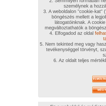
2. Semmilyen formában nem
személynek a hozzáf
3. A weboldalon "cookie-kat" 
böngészés mellett a legjo
látogatóinknak. A cookie
megváltoztathatók a böngésző
4. Elfogadod az oldal
felha
t
5. Nem tekinted meg vagy haszn
tevékenységgel törvényt, sza
s
6. Az oldalt teljes mérté