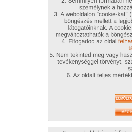
2. Semmilyen formában nem
személynek a hozzáf
3. A weboldalon "cookie-kat" 
böngészés mellett a legjo
látogatóinknak. A cookie
megváltoztathatók a böngésző
4. Elfogadod az oldal
felha
t
5. Nem tekinted meg vagy haszn
tevékenységgel törvényt, sza
s
6. Az oldalt teljes mérté