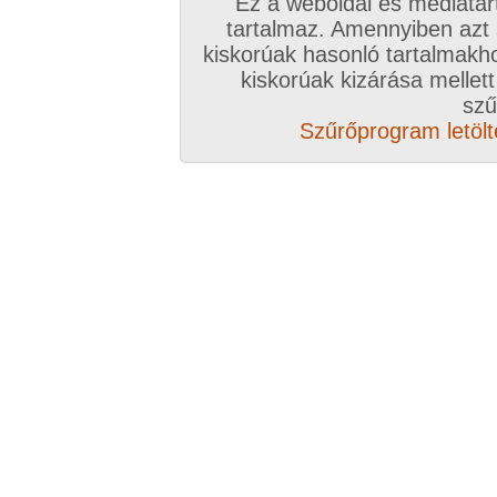
Ez a weboldal és médiatar
tartalmaz. Amennyiben azt
kiskorúak hasonló tartalmakh
/ oldal, Összesen: 10 kép
kiskorúak kizárása mellett
szű
Szűrőprogram letölté
Előző sorozat
Következő sorozat
Véletlenszerű sorozat 
Vissza a sorozatokhoz
Hozzászólás írásához be kell jelentkezn