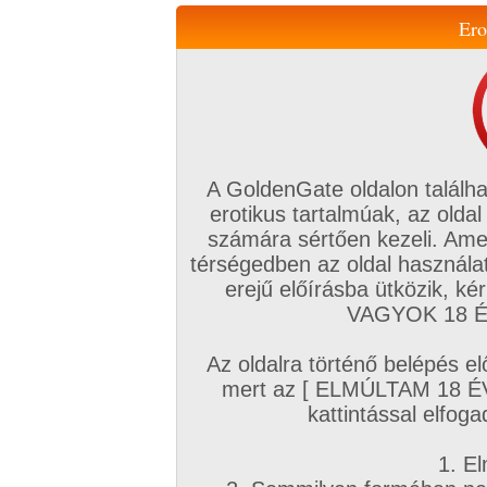
Ero
Váltás a mobil verzióra!
A GoldenGate oldalon találha
erotikus tartalmúak, az oldal
számára sértően kezeli. Ame
térségedben az oldal használat
erejű előírásba ütközik, k
VIP tagság
TV
Filmek
Profi
Magyar amatőrök
Fóru
VAGYOK 18 ÉV
Kapcsolataim
Üzeneteim
Társkereső
Chat!
Az oldalra történő belépés el
Főoldal
/
Magyar amatőrök
/
Képsorozat (Magyar lányok)
/
mert az [ ELMÚLTAM 18 É
AHHHH
kattintással elfoga
1. El