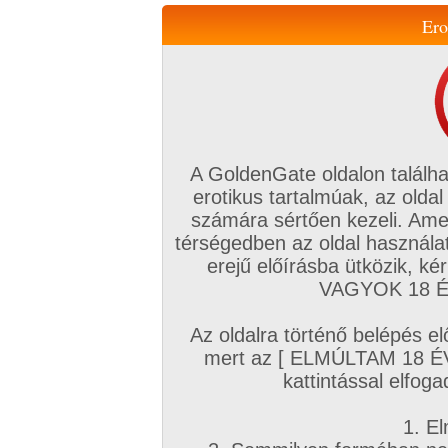
Ero
Váltás a mobil verzióra!
A GoldenGate oldalon találha
erotikus tartalmúak, az oldal
számára sértően kezeli. Ame
térségedben az oldal használat
erejű előírásba ütközik, k
VIP tagság
TV
Filmek
Profi
Magyar amatőrök
Fóru
VAGYOK 18 ÉV
Kapcsolataim
Üzeneteim
Társkereső
Chat!
Az oldalra történő belépés el
Főoldal
/
Profi
/
Képsorozat (Lányok)
/
mert az [ ELMÚLTAM 18 É
Félénk tini kitárulkozik
kattintással elfoga
1. El