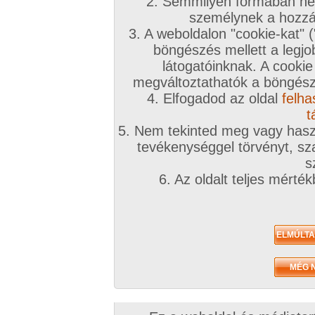
2. Semmilyen formában nem
személynek a hozzáf
3. A weboldalon "cookie-kat" 
böngészés mellett a legjo
látogatóinknak. A cookie
megváltoztathatók a böngésző
4. Elfogadod az oldal
felha
t
5. Nem tekinted meg vagy haszn
tevékenységgel törvényt, sza
s
6. Az oldalt teljes mérté