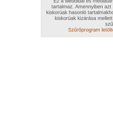
Ez a weboldal és médiatar
tartalmaz. Amennyiben azt
kiskorúak hasonló tartalmakh
/ oldal, Összesen: 94 kép
kiskorúak kizárása mellett
szű
Szűrőprogram letölté
Előző sorozat
Következő sorozat
Véletlenszerű sorozat 
Vissza a sorozatokhoz
Hozzászólás írásához be kell jelentkezn