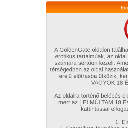
Ero
Váltás a mobil verzióra!
A GoldenGate oldalon találha
erotikus tartalmúak, az oldal
számára sértően kezeli. Ame
térségedben az oldal használat
erejű előírásba ütközik, k
VIP tagság
TV
Filmek
Profi
Magyar amatőrök
Fóru
VAGYOK 18 ÉV
Kapcsolataim
Üzeneteim
Társkereső
Chat!
Az oldalra történő belépés el
Főoldal
/
Profi
/
Képsorozat (Hardcore)
/
mert az [ ELMÚLTAM 18 É
Mámor rószaszínben
kattintással elfoga
1. El