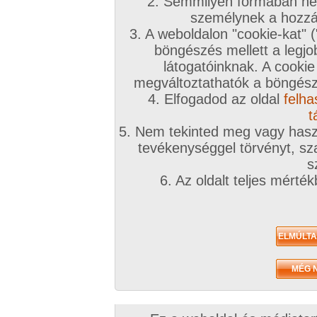
2. Semmilyen formában nem
személynek a hozzáf
3. A weboldalon "cookie-kat" 
böngészés mellett a legjo
látogatóinknak. A cookie
megváltoztathatók a böngésző
4. Elfogadod az oldal
felha
t
5. Nem tekinted meg vagy haszn
tevékenységgel törvényt, sza
s
6. Az oldalt teljes mérté
Összesen: 119 kép