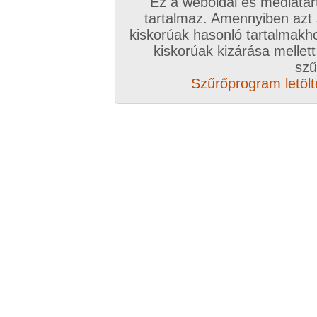
Ez a weboldal és médiatar
tartalmaz. Amennyiben azt
Előző sorozat
Következő sorozat
Véletlenszerű sorozat 
kiskorúak hasonló tartalmakh
kiskorúak kizárása mellett
szű
Szűrőprogram letölté
Vissza a sorozatokhoz
Hozzászólás írásához be kell jelentkezn
Az eddigi hozzászólások
hozzászólás / oldal