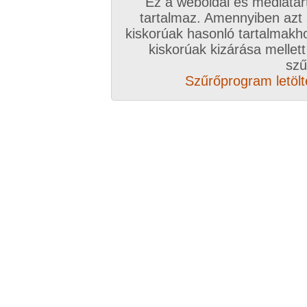
Ez a weboldal és médiatar
tartalmaz. Amennyiben azt
kiskorúak hasonló tartalmakh
/ oldal, Összesen: 79 kép
kiskorúak kizárása mellett
szű
Szűrőprogram letölté
Előző sorozat
Következő sorozat
Véletlenszerű sorozat 
Vissza a sorozatokhoz
Hozzászólás írásához be kell jelentkezn