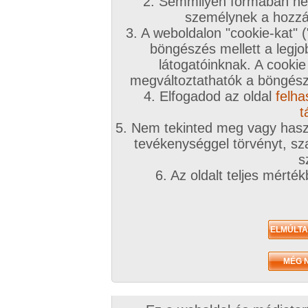
2. Semmilyen formában nem
személynek a hozzáf
3. A weboldalon "cookie-kat" 
böngészés mellett a legjo
látogatóinknak. A cookie
megváltoztathatók a böngésző
4. Elfogadod az oldal
felha
t
5. Nem tekinted meg vagy haszn
tevékenységgel törvényt, sza
s
6. Az oldalt teljes mérté