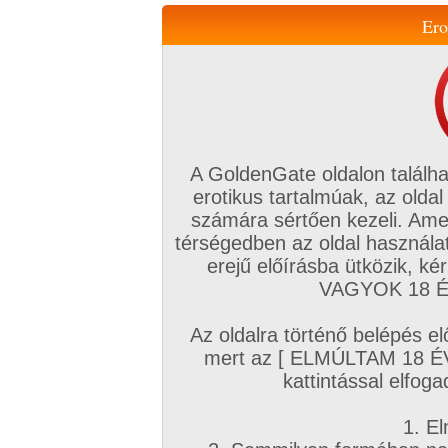
Ero
Váltás a mobil verzióra!
A GoldenGate oldalon találha
erotikus tartalmúak, az oldal
számára sértően kezeli. Ame
térségedben az oldal használat
erejű előírásba ütközik, k
VIP tagság
TV
Filmek
Profi
Magyar amatőrök
Fóru
VAGYOK 18 ÉV
Kapcsolataim
Üzeneteim
Társkereső
Chat!
Az oldalra történő belépés el
Főoldal
/
Profi
/
Képsorozat (Lányok)
/
mert az [ ELMÚLTAM 18 É
Bizsergető ébredés
kattintással elfoga
1. El