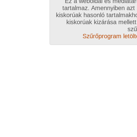
Ez a weboldal és médiatar
tartalmaz. Amennyiben azt
kiskorúak hasonló tartalmakh
/ oldal, Összesen: 113 kép
kiskorúak kizárása mellett
szű
Szűrőprogram letölté
Előző sorozat
Következő sorozat
Véletlenszerű sorozat 
Vissza a sorozatokhoz
Hozzászólás írásához be kell jelentkezn