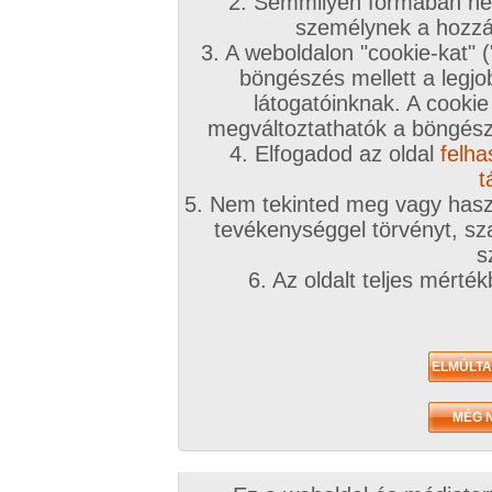
2. Semmilyen formában nem
személynek a hozzáf
3. A weboldalon "cookie-kat" 
böngészés mellett a legjo
látogatóinknak. A cookie
megváltoztathatók a böngésző
4. Elfogadod az oldal
felha
t
5. Nem tekinted meg vagy haszn
tevékenységgel törvényt, sza
s
6. Az oldalt teljes mérté