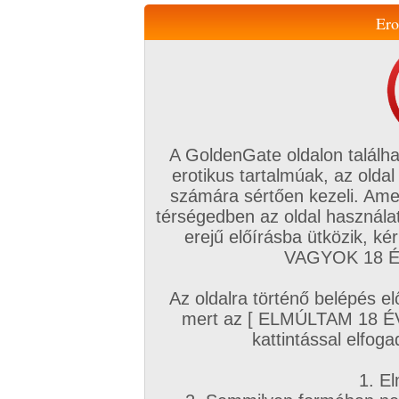
Ero
Váltás a mobil verzióra!
A GoldenGate oldalon találha
erotikus tartalmúak, az oldal
számára sértően kezeli. Ame
térségedben az oldal használat
erejű előírásba ütközik, k
VIP tagság
TV
Filmek
Profi
Magyar amatőrök
Fóru
VAGYOK 18 ÉV
Kapcsolataim
Üzeneteim
Társkereső
Chat!
Az oldalra történő belépés el
Főoldal
/
Profi
/
Képsorozat (Lányok)
/
mert az [ ELMÚLTAM 18 É
Visíts ribanc!
kattintással elfoga
1. El