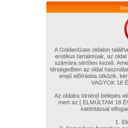
Ero
Váltás a mobil verzióra!
A GoldenGate oldalon találha
erotikus tartalmúak, az oldal
számára sértően kezeli. Ame
térségedben az oldal használat
erejű előírásba ütközik, k
VIP tagság
TV
Filmek
Profi
Magyar amatőrök
Fóru
VAGYOK 18 ÉV
Kapcsolataim
Üzeneteim
Társkereső
Chat!
Az oldalra történő belépés el
Főoldal
/
Magyar amatőrök
/
Képsorozat (Magyar lányok)
/
mert az [ ELMÚLTAM 18 É
Első sorozatunk
kattintással elfoga
1. El