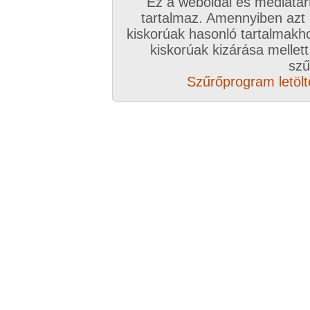
Ez a weboldal és médiatar
tartalmaz. Amennyiben azt
kiskorúak hasonló tartalmakh
/ oldal, Összesen: 13 kép
kiskorúak kizárása mellett
szű
Szűrőprogram letölté
Előző sorozat
Következő sorozat
Véletlenszerű sorozat 
Vissza a sorozatokhoz
Hozzászólás írásához be kell jelentkezn