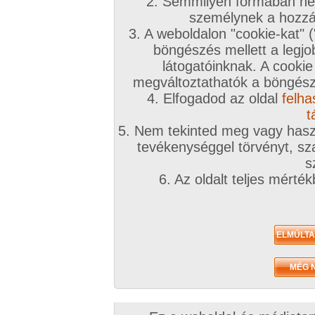
2. Semmilyen formában nem
személynek a hozzáf
3. A weboldalon "cookie-kat" 
böngészés mellett a legjo
látogatóinknak. A cookie
megváltoztathatók a böngésző
4. Elfogadod az oldal
felha
t
5. Nem tekinted meg vagy haszn
tevékenységgel törvényt, sza
s
6. Az oldalt teljes mérté