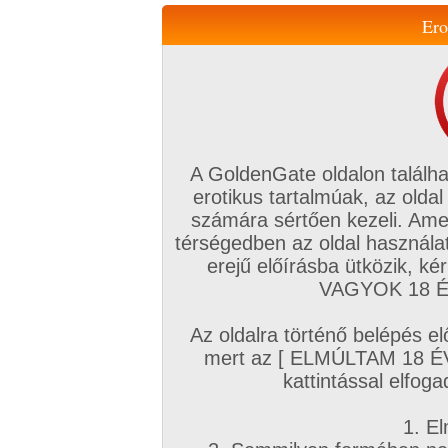
Ero
Váltás a mobil verzióra!
A GoldenGate oldalon találha
erotikus tartalmúak, az oldal
számára sértően kezeli. Ame
térségedben az oldal használat
erejű előírásba ütközik, k
VIP tagság
TV
Filmek
Profi
Magyar amatőrök
Fóru
VAGYOK 18 ÉV
Kapcsolataim
Üzeneteim
Társkereső
Chat!
Az oldalra történő belépés el
Főoldal
/
Profi
/
Képsorozat (Hardcore)
/
mert az [ ELMÚLTAM 18 É
Tini csajok és a spermaeső
kattintással elfoga
1. El