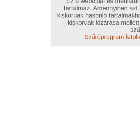
Ez a weboldal és médiatar
tartalmaz. Amennyiben azt
kiskorúak hasonló tartalmakh
/ oldal, Összesen: 223 kép
kiskorúak kizárása mellett
szű
Szűrőprogram letölté
Előző sorozat
Következő sorozat
Véletlenszerű sorozat 
Vissza a sorozatokhoz
Hozzászólás írásához be kell jelentkezn