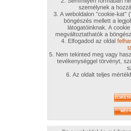
2. Semmilyen formában nem
személynek a hozzáf
3. A weboldalon "cookie-kat" 
böngészés mellett a legjo
látogatóinknak. A cookie
megváltoztathatók a böngésző
4. Elfogadod az oldal
felha
t
5. Nem tekinted meg vagy haszn
tevékenységgel törvényt, sza
s
6. Az oldalt teljes mérté