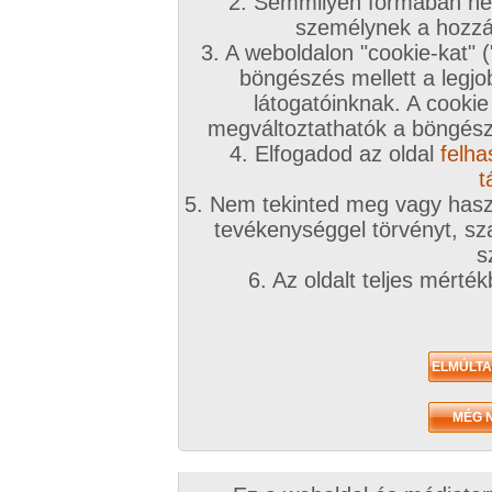
2. Semmilyen formában nem
személynek a hozzáf
3. A weboldalon "cookie-kat" 
böngészés mellett a legjo
látogatóinknak. A cookie
megváltoztathatók a böngésző
4. Elfogadod az oldal
felha
t
5. Nem tekinted meg vagy haszn
tevékenységgel törvényt, sza
s
6. Az oldalt teljes mérté