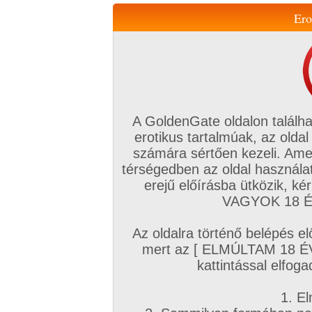
Ero
Váltás a mobil verzióra!
A GoldenGate oldalon találha
erotikus tartalmúak, az oldal
számára sértően kezeli. Ame
térségedben az oldal használat
erejű előírásba ütközik, k
VIP tagság
TV
Filmek
Profi
Magyar amatőrök
Fóru
VAGYOK 18 ÉV
Kapcsolataim
Üzeneteim
Társkereső
Chat!
Az oldalra történő belépés el
Főoldal
/
Profi
/
Képsorozat (Hardcore)
/
mert az [ ELMÚLTAM 18 É
Rábukik a csoki faszra rendesen
kattintással elfoga
1. El