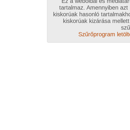
Ez a weboldal és médiatar
tartalmaz. Amennyiben azt
kiskorúak hasonló tartalmakh
/ oldal, Összesen: 270 kép
kiskorúak kizárása mellett
szű
Szűrőprogram letölté
Előző sorozat
Következő sorozat
Véletlenszerű sorozat 
Vissza a sorozatokhoz
Hozzászólás írásához be kell jelentkezn