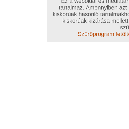
Ez a weboldal és médiatar
tartalmaz. Amennyiben azt
kiskorúak hasonló tartalmakh
kiskorúak kizárása mellett
Vissza a sorozatokhoz
szű
Szűrőprogram letölté
Hozzászólás írásához be kell jelentkezn
Az eddigi hozzászólások
hozzászólás / oldal
Törölt felhasználó (290443)