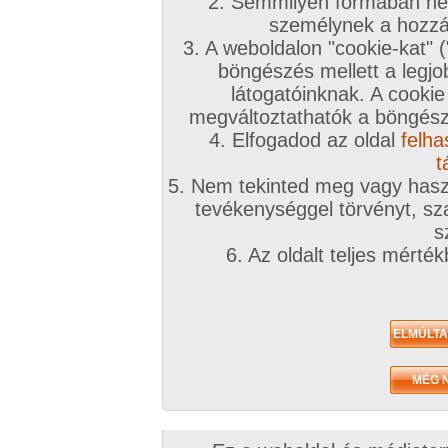
2. Semmilyen formában nem
személynek a hozzáf
3. A weboldalon "cookie-kat" 
böngészés mellett a legjo
látogatóinknak. A cookie
megváltoztathatók a böngésző
4. Elfogadod az oldal
felha
t
5. Nem tekinted meg vagy haszn
tevékenységgel törvényt, sza
s
6. Az oldalt teljes mérté
/ oldal, Összesen: 5 kép
Előző sorozat
Következő sorozat
Véletlenszerű sorozat 