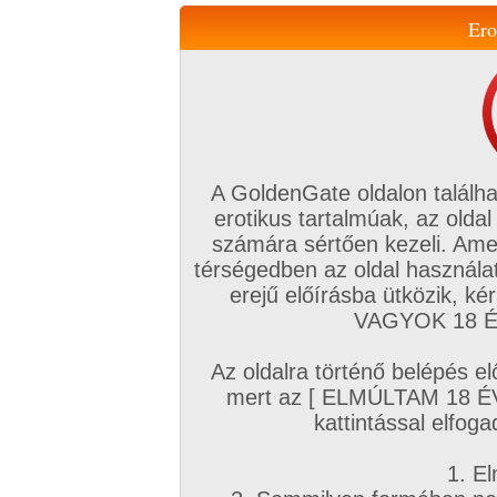
Ero
Váltás a mobil verzióra!
A GoldenGate oldalon találha
erotikus tartalmúak, az oldal
számára sértően kezeli. Ame
térségedben az oldal használat
erejű előírásba ütközik, k
VIP tagság
TV
Filmek
Profi
Magyar amatőrök
Fóru
VAGYOK 18 ÉV
Kapcsolataim
Üzeneteim
Társkereső
Chat!
Az oldalra történő belépés el
Főoldal
/
Magyar amatőrök
/
Képsorozat (Magyar lányok)
/
mert az [ ELMÚLTAM 18 É
lujdzsi 1. sorozata
kattintással elfoga
1. El