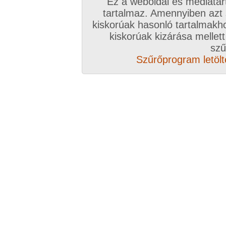
Ez a weboldal és médiatar
tartalmaz. Amennyiben azt
kiskorúak hasonló tartalmakh
/ oldal, Összesen: 151 kép
kiskorúak kizárása mellett
szű
Szűrőprogram letölté
Előző sorozat
Következő sorozat
Véletlenszerű sorozat 
Vissza a sorozatokhoz
Hozzászólás írásához be kell jelentkezn