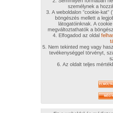
2. Semmilyen formában nem
személynek a hozzáf
3. A weboldalon "cookie-kat" 
böngészés mellett a legjo
látogatóinknak. A cookie
megváltoztathatók a böngésző
4. Elfogadod az oldal
felha
t
5. Nem tekinted meg vagy haszn
tevékenységgel törvényt, sza
s
6. Az oldalt teljes mérté