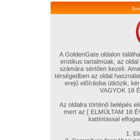
Ero
Váltás a mobil verzióra!
A GoldenGate oldalon találha
erotikus tartalmúak, az oldal
számára sértően kezeli. Ame
térségedben az oldal használat
erejű előírásba ütközik, k
VIP tagság
TV
Filmek
Profi
Magyar amatőrök
Fóru
VAGYOK 18 ÉV
Kapcsolataim
Üzeneteim
Társkereső
Chat!
Az oldalra történő belépés el
Főoldal
/
Profi
/
Képsorozat (Hardcore)
/
mert az [ ELMÚLTAM 18 É
Gonzo stílusban
kattintással elfoga
1. El