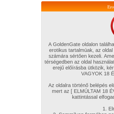
Ero
Váltás a mobil verzióra!
A GoldenGate oldalon találha
erotikus tartalmúak, az oldal
számára sértően kezeli. Ame
térségedben az oldal használat
erejű előírásba ütközik, k
VIP tagság
TV
Filmek
Profi
Magyar amatőrök
Fóru
VAGYOK 18 ÉV
Kapcsolataim
Üzeneteim
Társkereső
Chat!
Az oldalra történő belépés el
Főoldal
/
Profi
/
Képsorozat (Hardcore)
/
mert az [ ELMÚLTAM 18 É
kattintással elfoga
1. El