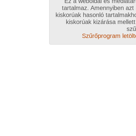
Ez a weboldal és médiatar
tartalmaz. Amennyiben azt
kiskorúak hasonló tartalmakh
/ oldal, Összesen: 183 kép
kiskorúak kizárása mellett
szű
Szűrőprogram letölté
Előző sorozat
Következő sorozat
Véletlenszerű sorozat 
Vissza a sorozatokhoz
Hozzászólás írásához be kell jelentkezn