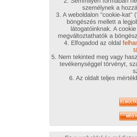
2. Semmilyen formában nem
személynek a hozzáf
3. A weboldalon "cookie-kat" 
böngészés mellett a legjo
látogatóinknak. A cookie
megváltoztathatók a böngésző
4. Elfogadod az oldal
felha
t
5. Nem tekinted meg vagy haszn
tevékenységgel törvényt, sza
s
6. Az oldalt teljes mérté