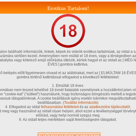
Erotikus Tartalom!
lon található információk, linkek, képek és videók erotikus tartalmúak, az oldal a s
 számára sértően kezeli. Amennyiben nem múltál el 18 éves, vagy a térségedben az
szabályba vagy kötelező erejű előírásba ütközik, kérlek hagyd el az oldalt az [ M
ÉVES ] gombra kattintva.
Magyar amatőrök
Fórum, blog
Tölts fel te is!
Szexshop
énő belépés előtt figyelmesen olvasd el az alábbiakat, mert az [ ELMÚLTAM 18 É
gombra történő kattintással elfogadod a következő feltételeket:
teim
Társkereső
Chat!
Kedvenceim
VIP tagságom
G .Pontjaim
1. Elmúltál 18 éves.
rmában nem teszed lehetővé 18 évnél fiatalabb személynek a hozzáférést jelen ol
on "cookie-kat" ("sütiket") használunk, hogy biztonságos böngészés mellett a legjob
A s
/ 94 kép
hassuk látogatóinknak. A cookie beállítások igény esetén bármikor megváltoztatha
beállításaiban. (
További információk
)
4. Elfogadod az oldal
felhasználási feltételeit
és az
adatkezelési tájékoztatót
.
Sze
d meg vagy használod az oldalt olyan helyen, ahol ezzel a tevékenységgel törvényt
előírást, vagy helyi normát szegsz meg.
6. Az oldalt teljes mértékben saját felelősségedre látogatod.
A so