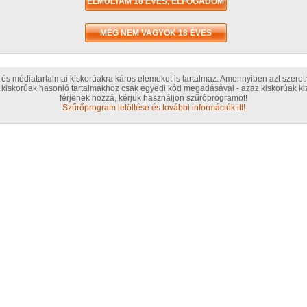
Ért
Érté
T
és médiatartalmai kiskorúakra káros elemeket is tartalmaz. Amennyiben azt szere
kiskorúak hasonló tartalmakhoz csak egyedi kód megadásával - azaz kiskorúak kiz
Szak
férjenek hozzá, kérjük használjon szűrőprogramot!
Szűrőprogram letöltése és további információk itt!
A s
/ 94 kép
Han
at
Véletlenszerű sorozat ajánló