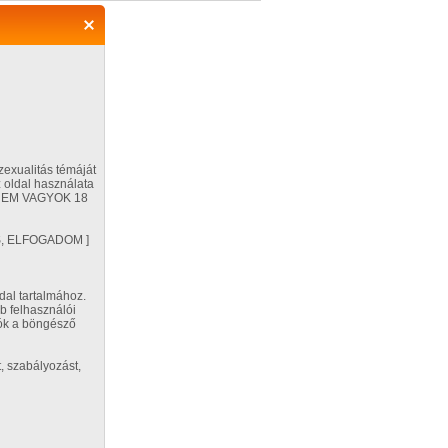
Regisztráció
Belépés
zexualitás témáját
 oldal használata
ÉG NEM VAGYOK 18
Segítség
VES, ELFOGADOM ]
Beállítások
dal tartalmához.
b felhasználói
orozat adatai
tók a böngésző
2005. március 16.
replők:
, szabályozást,
Hana
rozat kategóriái:
hardcore
,
párok
Nagy méretű kép
Kedvencekhez adom