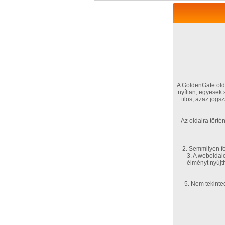
A GoldenGate olda
nyíltan, egyesek
tilos, azaz jog
VIP tagság
TV
Filmek
Profi
Az oldalra tört
Kapcsolataim
Üzene
Főoldal
/
Profi
/
Képsorozat (Hardcore)
2. Semmilyen fo
/
3. A weboldal
Hana 1. sorozata
élményt nyújt
5. Nem tekinte