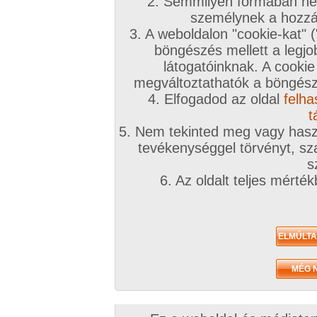
2. Semmilyen formában nem
személynek a hozzáf
3. A weboldalon "cookie-kat" 
böngészés mellett a legjo
látogatóinknak. A cookie
megváltoztathatók a böngésző
4. Elfogadod az oldal
felha
t
5. Nem tekinted meg vagy haszn
tevékenységgel törvényt, sza
s
6. Az oldalt teljes mérté