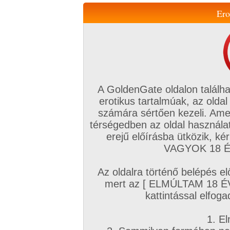
Ero
Váltás a mobil verzióra!
A GoldenGate oldalon találha
erotikus tartalmúak, az oldal
számára sértően kezeli. Ame
térségedben az oldal használat
erejű előírásba ütközik, k
VIP tagság
TV
Filmek
Profi
Magyar amatőrök
Fóru
VAGYOK 18 ÉV
Kapcsolataim
Üzeneteim
Társkereső
Chat!
Az oldalra történő belépés el
Főoldal
/
Profi
/
Képsorozat (Leszbikus)
/
mert az [ ELMÚLTAM 18 É
Melody Magic 7. sorozata
kattintással elfoga
1. El