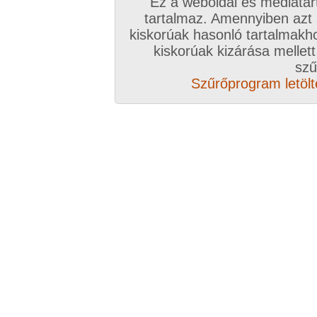
Ez a weboldal és médiatar
tartalmaz. Amennyiben azt
kiskorúak hasonló tartalmakh
/ oldal, Összesen: 159 kép
kiskorúak kizárása mellett
szű
Szűrőprogram letölté
Előző sorozat
Következő sorozat
Véletlenszerű sorozat 
Vissza a sorozatokhoz
Hozzászólás írásához be kell jelentkezn